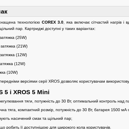
мак
снащена технологією
COREX 3.0
, яка включає сітчастий нагрів і
щільний пар. Картриджі доступні у таких варіантах:
-затяжка (25W)
-затяжка (21W)
затяжка (12W)
атяжка (12W)
жка (10W)
попередніми версіями серії XROS дозволяє користувачам використову
 5 і XROS 5 Mini
егулювання тяги, потужність до 30 Вт, оптимальний контроль над п
на тяга, компактний розмір, потужність до 30 Вт, батарея 1500 мА·
чують насичений смак та щільний пар;
 що робить її доступнішою для широкого кола користувачів.