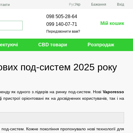
Рус
Укр
Бажання
Вхід
нтакти
098 505-28-64
Мій кошик
099 140-07-71
Передзвонити вам?
ектуючі
CBD товари
Розпродаж
ових под-систем 2025 року
енду як одного з лідерів на ринку под-систем. Нові
Vaporesso
 пристрої орієнтовані як на досвідчених користувачів, так і на
 под-систем. Кожне покоління пропонувало нові технології для