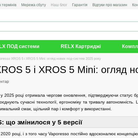
 термінів
Мережа сбуту
Наш блог
Гарантія
Відгуки про магазин
Ко
LX ПОД системи
RELX Картриджі
Компл
oresso XROS 5 і XROS 5 Mini: огляд нових под-систем 2025 року
ROS 5 і XROS 5 Mini: огляд н
ентар
у 2025 році отримала чергове оновлення, підтверджуючи статус бр
єднують сучасні технології, ергономіку та тривалу автономність. Ці
имальний смак, щільний пар і комфорт у використанні.
 що змінилося у 5 версії
020 році, і з того часу Vaporesso постійно вдосконалює концепцію