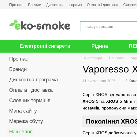
Перейти до основного контенту
Про нас
Бренди
Дисконтна програма
Оплата і доставка
Словник
Електронні сигарети
Рідина
RE
Про нас
Вейп товари
Наш блог
Vap
Vaporesso X
Бренди
Дисконтна програма
11 листопада 2025
1 Ком
Оплата і доставка
Серія XROS від Vaporesso 
Словник термінів
XROS 5
та
XROS 5 Mini
по
новачків, пропонуючи макс
Мапа сайту
Покоління XROS:
Мережа сбуту
Наш блог
Серія XROS дебютувала у 2