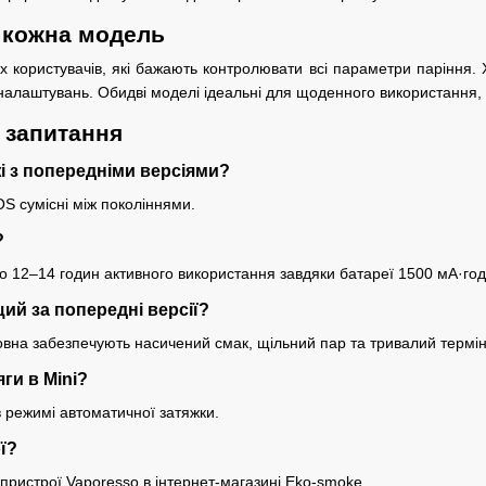
е кожна модель
користувачів, які бажають контролювати всі параметри паріння. X
 налаштувань. Обидві моделі ідеальні для щоденного використання,
 запитання
жі з попередніми версіями?
ROS сумісні між поколіннями.
?
 12–14 годин активного використання завдяки батареї 1500 мА·год
ий за попередні версії?
овна забезпечують насичений смак, щільний пар та тривалий термін
яги в Mini?
в режимі автоматичної затяжки.
ї?
і пристрої Vaporesso в інтернет-магазині Eko-smoke.