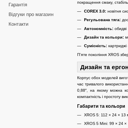
покращення смаку, стабільн
Гарантія
COREX 3.0:
новітня си
Відгуки про магазин
Регульована тяга:
дос
Контакти
Автономність:
обидві 
Дизайн та кольори:
м
Сумісність:
картриджі с
П’яте покоління XROS збер
Дизайн та ерго
Корпус обох моделей виго
час тривалого використа
0,88″, на якому можна ко
компактність і простоту ви
Габарити та кольори
XROS 5: 112 × 24 × 13 м
XROS 5 Mini: 99 × 24 × 