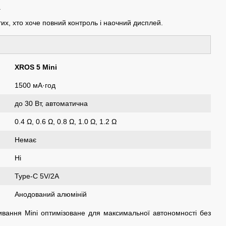
.
их, хто хоче повний контроль і наочний дисплей.
XROS 5 Mini
1500 мА·год
до 30 Вт, автоматична
0.4 Ω, 0.6 Ω, 0.8 Ω, 1.0 Ω, 1.2 Ω
Немає
Ні
Type-C 5V/2A
Анодований алюміній
вання Mini оптимізоване для максимальної автономності без