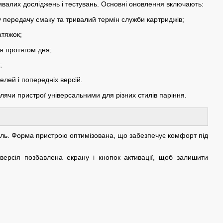
валих досліджень і тестувань. Основні оновлення включають:
 передачу смаку та тривалий термін служби картриджів;
атяжок;
я протягом дня;
;
делей і попередніх версій.
ячи пристрої універсальними для різних стилів паріння.
тиль. Форма пристрою оптимізована, що забезпечує комфорт під
i версія позбавлена екрану і кнопок активації, щоб залишити