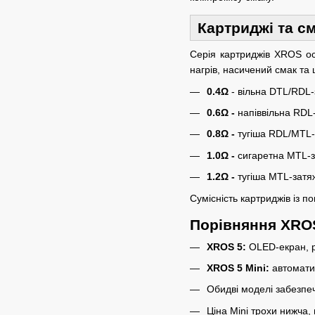
Картриджі та с
Серія картриджів XROS о
нагрів, насичений смак та 
0.4Ω
- вільна DTL/RDL
0.6Ω -
напіввільна RDL
0.8Ω -
тугіша RDL/MTL-
1.0Ω -
cигаретна MTL-з
1.2Ω -
тугіша MTL-затя
Сумісність картриджів із 
Порівняння XROS
XROS 5:
OLED-екран, р
XROS 5 Mini:
автоматич
Обидві моделі забезпе
Ціна Mini трохи нижча,