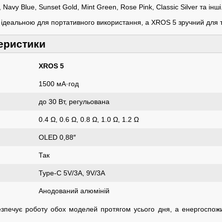
 Navy Blue, Sunset Gold, Mint Green, Rose Pink, Classic Silver та інші
її ідеальною для портативного використання, а XROS 5 зручний для т
теристики
XROS 5
1500 мА·год
до 30 Вт, регульована
0.4 Ω, 0.6 Ω, 0.8 Ω, 1.0 Ω, 1.2 Ω
OLED 0,88″
Так
Type-C 5V/3A, 9V/3A
Анодований алюміній
зпечує роботу обох моделей протягом усього дня, а енергоспожи