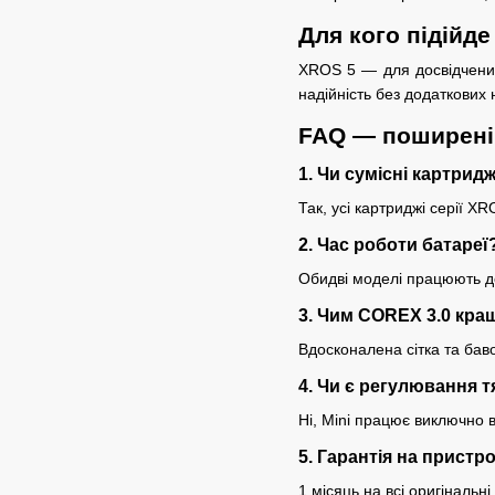
Для кого підійд
XROS 5 — для досвідчених 
надійність без додаткових
FAQ — поширені
1. Чи сумісні картрид
Так, усі картриджі серії X
2. Час роботи батареї
Обидві моделі працюють до
3. Чим COREX 3.0 кращ
Вдосконалена сітка та бав
4. Чи є регулювання т
Ні, Mini працює виключно 
5. Гарантія на пристро
1 місяць на всі оригінальн