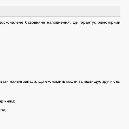
 вдосконалене бавовняне наповнення. Це гарантує рівномірний
вати наявні запаси, що економить кошти та підвищує зручність.
арінням;
год;