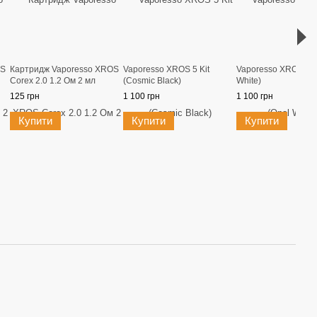
OS
Картридж Vaporesso XROS
Vaporesso XROS 5 Kit
Vaporesso XROS 5 Ki
Corex 2.0 1.2 Ом 2 мл
(Cosmic Black)
White)
125 грн
1 100 грн
1 100 грн
Купити
Купити
Купити