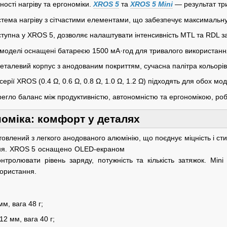
ості нагріву та ергономіки.
XROS 5
та
XROS 5 Mini
— результат три
стема нагріву з сітчастими елементами, що забезпечує максимальну
тупна у XROS 5, дозволяє налаштувати інтенсивність MTL та RDL з
моделі оснащені батареєю 1500 мА·год для тривалого використанн
еталевий корпус з анодованим покриттям, сучасна палітра кольорів
ерії XROS (0.4 Ω, 0.6 Ω, 0.8 Ω, 1.0 Ω, 1.2 Ω) підходять для обох мо
егло баланс між продуктивністю, автономністю та ергономікою, робл
номіка: комфорт у деталях
товлений з легкого анодованого алюмінію, що
поєднує міцність і с
ння. XROS 5 оснащено OLED-екраном
нтролювати рівень заряду, потужність та кількість затяжок. Min
користання.
м, вага 48 г;
12 мм, вага 40 г;