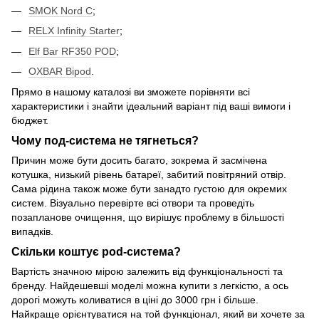
SMOK Nord C
;
RELX Infinity Starter
;
Elf Bar RF350 POD
;
OXBAR Bipod
.
Прямо в нашому каталозі ви зможете порівняти всі
характеристики і знайти ідеальний варіант під ваші вимоги і
бюджет.
Чому под-система не тягнеться?
Причин може бути досить багато, зокрема й засмічена
котушка, низький рівень батареї, забитий повітряний отвір.
Сама рідина також може бути занадто густою для окремих
систем. Візуально перевірте всі отвори та проведіть
позапланове очищення, що вирішує проблему в більшості
випадків.
Скільки коштує pod-система?
Вартість значною мірою залежить від функціональності та
бренду. Найдешевші моделі можна купити з легкістю, а ось
дорогі можуть коливатися в ціні до 3000 грн і більше.
Найкраще орієнтуватися на той функціонал, який ви хочете за