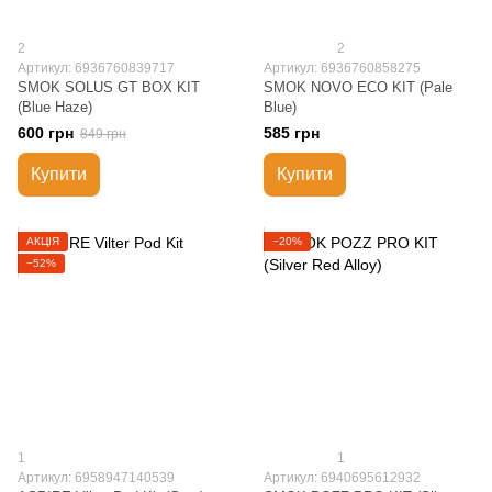
2
2
Артикул: 6936760839717
Артикул: 6936760858275
SMOK SOLUS GT BOX KIT
SMOK NOVO ECO KIT (Pale
(Blue Haze)
Blue)
600 грн
585 грн
849 грн
Купити
Купити
АКЦІЯ
−20%
−52%
1
1
Артикул: 6958947140539
Артикул: 6940695612932