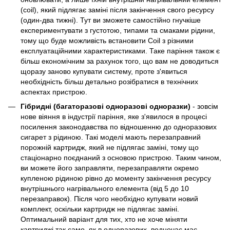
(coil), який підлягає заміні після закінчення свого ресурсу
(один-два тижні). Тут ви зможете самостійно гнучкіше
експериментувати з густотою, типами та смаками рідини,
тому що буде можливість встановити Coil з різними
експлуатаційними характеристиками. Таке паріння також є
більш економічним за рахунок того, що вам не доводиться
щоразу заново купувати систему, проте з'явиться
необхідність більш детально розібратися в технічних
аспектах пристрою.
Гібридні (багаторазові одноразові одноразки)
- зовсім
нове віяння в індустрії паріння, яке з'явилося в процесі
посилення законодавства по відношенню до одноразових
сигарет з рідиною. Такі моделі мають перезаправний
порожній картридж, який не підлягає заміні, тому що
стаціонарно поєднаний з основою пристрою. Таким чином,
ви можете його заправляти, перезаправляти окремо
купленою рідиною рівно до моменту закінчення ресурсу
внутрішнього нагрівального елемента (від 5 до 10
перезаправок). Після чого необхідно купувати новий
комплект, оскільки картридж не підлягає заміні.
Оптимальний варіант для тих, хто не хоче міняти
картриджі так само, як в одноразових, водночас має