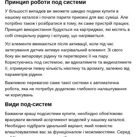
Принцип роботи под системи
У більшості випадків ви зможете швидко подики купити в
нашому каталозі і почати парити приємні для вас суміші. Але
потрібно також і розібратися в тому, як саме пристрій працює.
Принцип використання будується на картриджах, які містять в
собі спеціальну рідину і котушку, що нагрівається.
Усі елементи вмикаються після активації, коли під час
затягування датчик активує нагрівальний елемент. Зі свого
боку він випаровує рідину та перетворює її на пару.
Користуючись под системою, ви вдихатимете та видихатимете
її, отримуючи певну кількість нікотину та аромату, залежно від
параметрів рідини.
Важливою перевагою саме такої системи є автоматична
робота, яка не потребує додатково глибокого налаштування
чи коригувань.
Види под-систем
Бажаючи кращі подсистеми купити, необхідно обов'язково
врахувати великий асортимент моделей у нашому каталозі.
Необхідно підібрати ідеальний варіант, який повністю
влаштовуватиме вас за функціоналом і можливостями. Серед