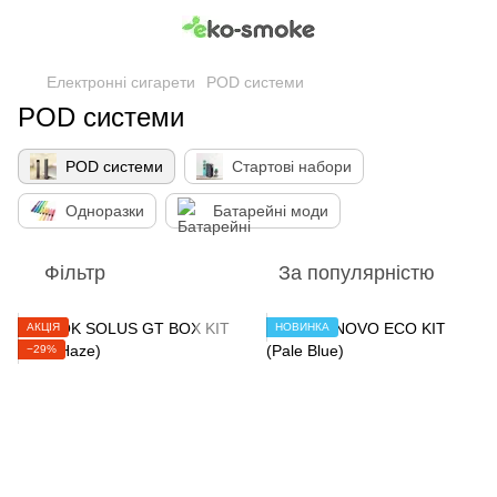
Електронні сигарети
POD системи
POD системи
POD системи
Стартові набори
Одноразки
Батарейні моди
Фільтр
За популярністю
АКЦІЯ
НОВИНКА
−29%