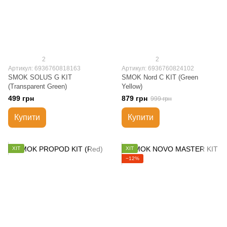
2
2
Артикул: 6936760818163
Артикул: 6936760824102
SMOK SOLUS G KIT
SMOK Nord C KIT (Green
(Transparent Green)
Yellow)
499 грн
879 грн
999 грн
Купити
Купити
ХІТ
ХІТ
−12%