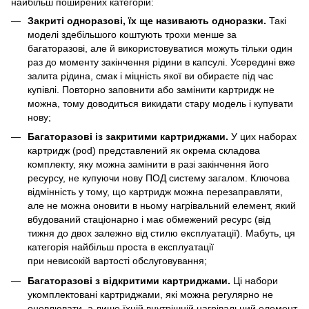
найбільш поширених категорій:
Закриті одноразові, їх ще називають одноразки.
Такі
моделі здебільшого коштують трохи менше за
багаторазові, але й використовуватися можуть тільки один
раз до моменту закінчення рідини в капсулі. Усередині вже
залита рідина, смак і міцність якої ви обираєте під час
купівлі. Повторно заповнити або замінити картридж не
можна, тому доводиться викидати стару модель і купувати
нову;
Багаторазові із закритими картриджами.
У цих наборах
картридж (pod) представлений як окрема складова
комплекту, яку можна замінити в разі закінчення його
ресурсу, не купуючи нову ПОД систему загалом. Ключова
відмінність у тому, що картридж можна перезаправляти,
але не можна оновити в ньому нагрівальний елемент, який
вбудований стаціонарно і має обмежений ресурс (від
тижня до двох залежно від стилю експлуатації). Мабуть, ця
категорія найбільш проста в експлуатації
при невисокій вартості обслуговування;
Багаторазові з відкритими картриджами.
Ці набори
укомплектовані картриджами, які можна регулярно не
оновлювати, а лише їхній внутрішній нагрівальний елемент