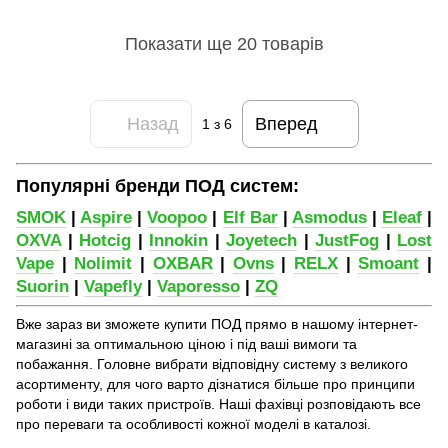
Показати ще 20 товарів
Назад
Вперед
1
з 6
Популярні бренди ПОД систем:
SMOK
|
Aspire
|
Voopoo
|
Elf Bar
|
Asmodus
|
Eleaf
|
OXVA
|
Hotcig
|
Innokin
|
Joyetech
|
JustFog
|
Lost
Vape
|
Nolimit
|
OXBAR
|
Ovns
|
RELX
|
Smoant
|
Suorin
|
Vapefly
|
Vaporesso
|
ZQ
Вже зараз ви зможете купити ПОД прямо в нашому інтернет-
магазині за оптимальною ціною і під ваші вимоги та
побажання. Головне вибрати відповідну систему з великого
асортименту, для чого варто дізнатися більше про принципи
роботи і види таких пристроїв. Наші фахівці розповідають все
про переваги та особливості кожної моделі в каталозі.