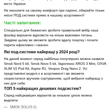
місто України.
Не економте на своєму комфорті при парінні, обирайте тільки
якісні ПОД системи прямо в нашому асортименті!
Часті запитання:
Спеціально для бажаючих зробити правильний вибір наші
фахівці вирішили відповісти на кілька важливих питань.
Завдяки цьому ви зможете зробити вдалу покупку і почати
парити ефективно і смачно.
Які под-системи найкращі у 2024 році?
На даний момент серед найбільш популярних можна назвати
Smok Nord 5 kit, Smok Novo 5 kit, Vaporesso XROS 3 Mini, OXVA
XLIM V2 Pod Kit, Aspire R1, Voopoo Drag Nano 2. Усі
представлені моделі є в асортименті і ви зможете
скористатися зручним сортуванням, щоб вибрати найкращі з
них для себе.
ТОП 5 найкращих дешевих подсистем?
Серед найцікавіших варіантів за низькою ціною можна
виділити:
SMOK SOLUS G
;