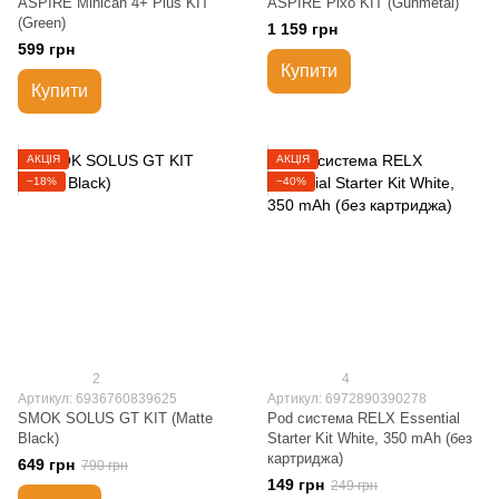
ASPIRE Minican 4+ Plus KIT
ASPIRE Pixo KIT (Gunmetal)
(Green)
1 159 грн
599 грн
Купити
Купити
АКЦІЯ
АКЦІЯ
−18%
−40%
2
4
Артикул: 6936760839625
Артикул: 6972890390278
SMOK SOLUS GT KIT (Matte
Pod система RELX Essential
Black)
Starter Kit White, 350 mAh (без
картриджа)
649 грн
790 грн
149 грн
249 грн