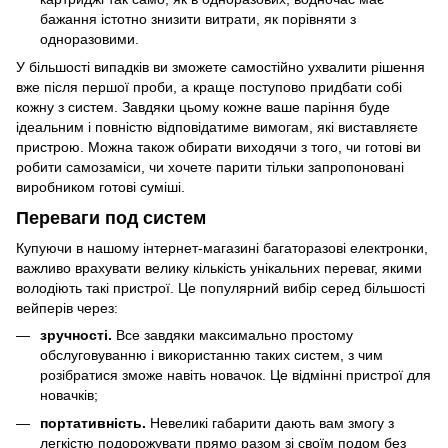
бажання істотно знизити витрати, як порівняти з
одноразовими.
У більшості випадків ви зможете самостійно ухвалити рішення
вже після першої проби, а краще поступово придбати собі
кожну з систем. Завдяки цьому кожне ваше паріння буде
ідеальним і повністю відповідатиме вимогам, які виставляєте
пристрою. Можна також обирати виходячи з того, чи готові ви
робити самозаміси, чи хочете парити тільки запропоновані
виробником готові суміші.
Переваги под систем
Купуючи в нашому інтернет-магазині багаторазові електронки,
важливо врахувати велику кількість унікальних переваг, якими
володіють такі пристрої. Це популярний вибір серед більшості
вейперів через:
зручності.
Все завдяки максимально простому
обслуговуванню і використанню таких систем, з чим
розібратися зможе навіть новачок. Це відмінні пристрої для
новачків;
портативність.
Невеликі габарити дають вам змогу з
легкістю подорожувати прямо разом зі своїм подом без