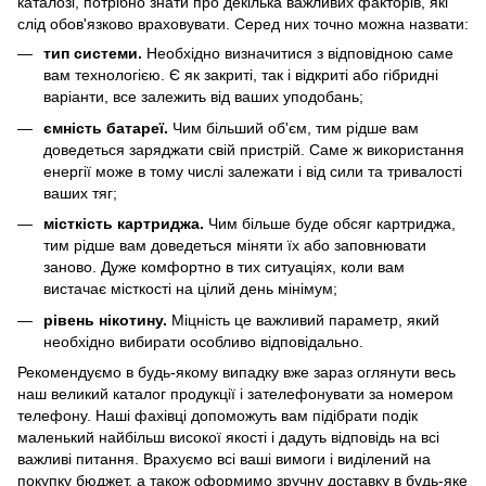
каталозі, потрібно знати про декілька важливих факторів, які
слід обов'язково враховувати. Серед них точно можна назвати:
тип системи.
Необхідно визначитися з відповідною саме
вам технологією. Є як закриті, так і відкриті або гібридні
варіанти, все залежить від ваших уподобань;
ємність батареї.
Чим більший об'єм, тим рідше вам
доведеться заряджати свій пристрій. Саме ж використання
енергії може в тому числі залежати і від сили та тривалості
ваших тяг;
місткість картриджа.
Чим більше буде обсяг картриджа,
тим рідше вам доведеться міняти їх або заповнювати
заново. Дуже комфортно в тих ситуаціях, коли вам
вистачає місткості на цілий день мінімум;
рівень нікотину.
Міцність це важливий параметр, який
необхідно вибирати особливо відповідально.
Рекомендуємо в будь-якому випадку вже зараз оглянути весь
наш великий каталог продукції і зателефонувати за номером
телефону. Наші фахівці допоможуть вам підібрати подік
маленький найбільш високої якості і дадуть відповідь на всі
важливі питання. Врахуємо всі ваші вимоги і виділений на
покупку бюджет, а також оформимо зручну доставку в будь-яке