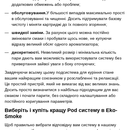
додаткових обмежень або проблем;
обслуговування.
У більшості випадків максимально прості
в обслуговуванні та чищенні. Досить підтримувати базову
чистоту і міняти картриджі до їх повного згоряння;
швидкої заміни.
За рахунок цього можна постійно
змінювати смаки і пробувати щось нове, не купуючи
відразу великий обсяг одного ароматизатора;
дискретності.
Невеликий розмір і мінімальна кількість
пари дають вам можливість використовувати систему без
привертання зайвої уваги з боку оточуючих;
Завдячуючи всьому цьому подсистема для куріння стане
вашим найкращим союзником у розслабленні та релаксації.
Це простий пристрій, який не вимагає від вас великих знань.
Досить просто визначитися з найбільш підходящим для вас
смаком і почати парити, без складного налаштування або
постійного коригування параметрів.
Виберіть і купіть кращу Pod систему в Eko-
Smoke
Щоб правильно вибрати відповідну вам систему в нашому