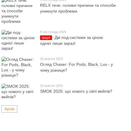
RELX тече: головні причини та способи
уникнути проблеми
8 листопада 2025
Дві под-системи за ціною
акція
однієї лише зараз!
30 жовтня 2025
Огляд Chaser: For Pods, Black, Lux - у
чому різниця?
22 жовтня 2025
SMOK 2025: що нового у світі вейпів?
Архів