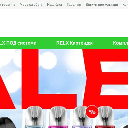
 термінів
Мережа сбуту
Наш блог
Гарантія
Відгуки про магазин
Ко
LX ПОД системи
RELX Картриджі
Компл