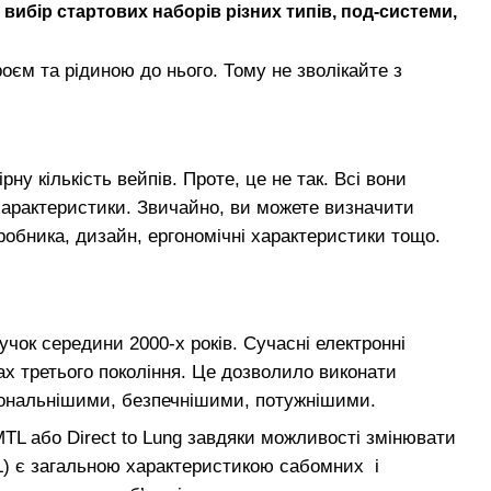
ибір стартових наборів різних типів, под-системи,
єм та рідиною до нього. Тому не зволікайте з
у кількість вейпів. Проте, це не так. Всі вони
 характеристики. Звичайно, ви можете визначити
робника, дизайн, ергономічні характеристики тощо.
учок середини 2000-х років. Сучасні електронні
ах третього покоління. Це дозволило виконати
ціональнішими, безпечнішими, потужнішими.
TL або Direct to Lung завдяки можливості змінювати
TL) є загальною характеристикою сабомних і