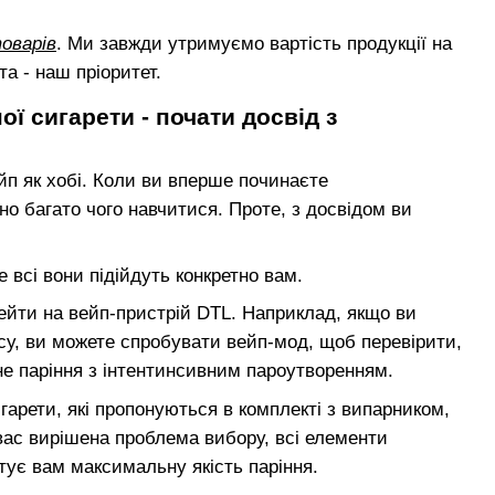
оварів
. Ми завжди утримуємо вартість продукції на
а - наш пріоритет.
 сигарети - почати досвід з
йп як хобі. Коли ви вперше починаєте
о багато чого навчитися. Проте, з досвідом ви
е всі вони підійдуть конкретно вам.
ейти на вейп-пристрій DTL. Наприклад, якщо ви
у, ви можете спробувати вейп-мод, щоб перевірити,
е паріння з інтентинсивним пароутворенням.
гарети, які пропонуються в комплекті з випарником,
вас вирішена проблема вибору, всі елементи
тує вам максимальну якість паріння.