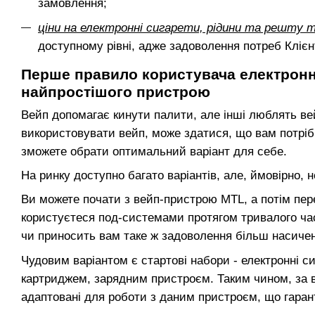
замовлення;
ціни на електронні сигарети, рідини та решту т
доступному рівні, адже задоволення потреб Клієнт
Перше правило користувача електронної
найпростішого пристрою
Вейп допомагає кинути палити, але інші люблять ве
використовувати вейп, може здатися, що вам потрібн
зможете обрати оптимальний варіант для себе.
На ринку доступно багато варіантів, але, ймовірно, н
Ви можете почати з вейп-пристрою MTL, а потім пер
користуєтеся под-системами протягом тривалого час
чи приносить вам таке ж задоволення більш насичен
Чудовим варіантом є стартові набори - електронні си
картриджем, зарядним пристроєм. Таким чином, за 
адаптовані для роботи з даним пристроєм, що гаран