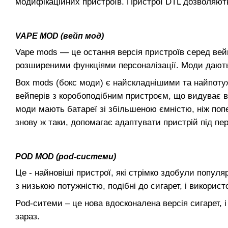
модифікаційних пристроїв. Пристрої DTL дозволяють
VAPE MOD (вейп мод)
Vape mods — це остання версія пристроїв серед вей
розширеними функціями персоналізації. Моди дають
Box mods (бокс моди) є найскладнішими та найпоту
вейперів з коробоподібним пристроєм, що видуває в
моди мають батареї зі збільшеною ємністю, ніж попе
знову ж таки, допомагає адаптувати пристрій під пе
POD MOD (pod-системи)
Це - найновіші пристрої, які стрімко здобули попул
з низькою потужністю, подібні до сигарет, і викорис
Pod-ситеми – це нова вдосконалена версія сигарет,
зараз.