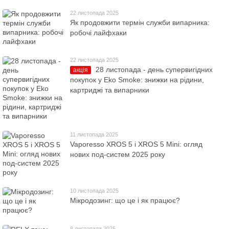
22 листопада 2025
Як продовжити термін служби випарника:
робочі лайфхаки
22 листопада 2025
28 листопада - день супервигідних
акція
покупок у Eko Smoke: знижки на рідини,
картриджі та випарники
11 листопада 2025
Vaporesso XROS 5 і XROS 5 Mini: огляд
нових под-систем 2025 року
10 листопада 2025
Мікродозинг: що це і як працює?
8 листопада 2025