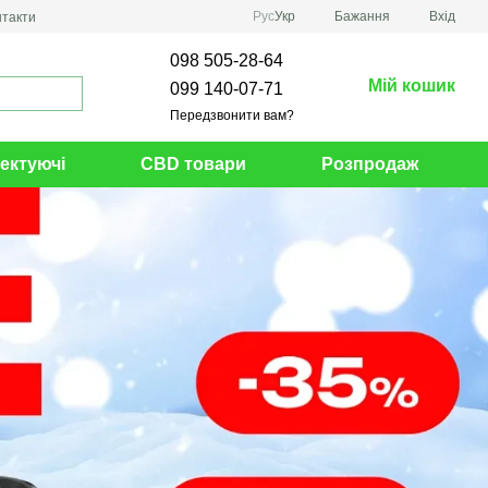
Рус
Укр
Бажання
Вхід
нтакти
098 505-28-64
Мій кошик
099 140-07-71
Передзвонити вам?
ектуючі
CBD товари
Розпродаж