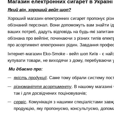
Магазин електронних сигарет в Україні
Який він, хороший вейп шоп?
Хороший магазин електронних сигарет пропонує різно
обізнаний персонал. Вони допоможуть вам знайти іде
ваших потреб, дадуть відповідь на будь-які запита
обізнана про вейпінг, починаючи з різних типів елек
про асортимент електронних рідин. Завдання профес
Інтернет-магазин Eko-Smoke - вейп шоп Київ - є найз
купувати товари, не виходячи з дому, перебуваючи у
Ми дбаємо про:
якість продукції
. Саме тому обрали систему пост
різноманіття асортименту
. В нашому магазині 
так і для досвідчених поціновувачів;
сервіс
. Комунікація з нашими спеціалістами зав
продукцію, яку пропонуємо, консультуємо, допом