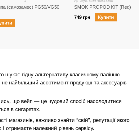
1
Артикул: 6936760817890
йпа (самозамес) PG50/VG50
SMOK PROPOD KIT (Red)
749 грн
Купити
упити
о шукає гідну альтернативу класичному палінню.
 не найбільший асортимент продукції та аксесуарів
ались, що вейп — це чудовий спосіб насолодитися
ться в сигаретах.
ті магазинів, важливо знайти “свій”, репутації якого
 і отримаєте належний рівень сервісу.