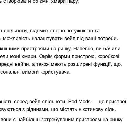
 створювати об’ємні хмари пару.
п-спільноти, відомих своєю потужністю та
 можливість налаштувати вейп під ваші потреби.
жнішими пристроями на ринку. Напевно, ви бачили
еличезні хмари. Окрім форми пристрою, коробкові
редні вейпи, а також мають розширені функції, що,
рсональні вимоги користувача.
ярність серед вейп-спільноти. Pod Mods — це пристрої
товуються з рідинами, що містять нікотинову сіль.
 і вони є найбільш затребуваним пристроєм на ринку