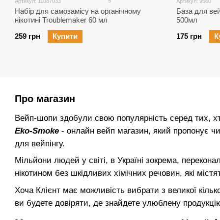
5
Артикул: 11087033
Артикул: 9560
Набір для самозамісу на органічному
База для ве
нікотині Troublemaker 60 мл
500мл
259 грн
Купити
175 грн
К
Про магазин
Вейп-шопи здобули свою популярність серед тих, хт
Eko-Smoke
- онлайн вейп магазин, який пропонує чи
для вейпінгу.
Мільйони людей у світі, в Україні зокрема, перекон
нікотином без шкідливих хімічних речовин, які містя
Хоча Клієнт має можливість вибрати з великої кількос
ви будете довіряти, де знайдете улюблену продукцію