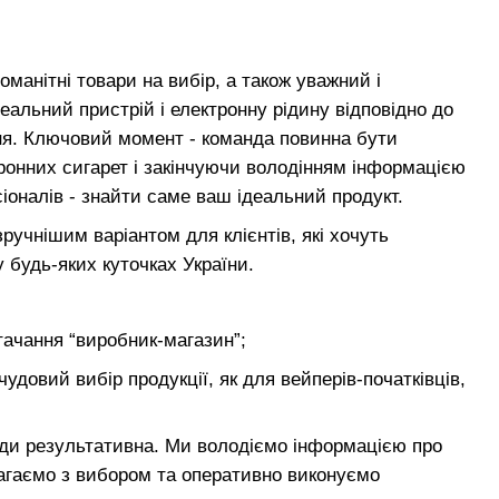
манітні товари на вибір, а також уважний і
альний пристрій і електронну рідину відповідно до
ння. Ключовий момент - команда повинна бути
тронних сигарет і закінчуючи володінням інформацією
іоналів - знайти саме ваш ідеальний продукт.
ручнішим варіантом для клієнтів, які хочуть
 будь-яких куточках України.
ачання “виробник-магазин”;
чудовий вибір продукції, як для вейперів-початківців,
жди результативна. Ми володіємо інформацією про
агаємо з вибором та оперативно виконуємо