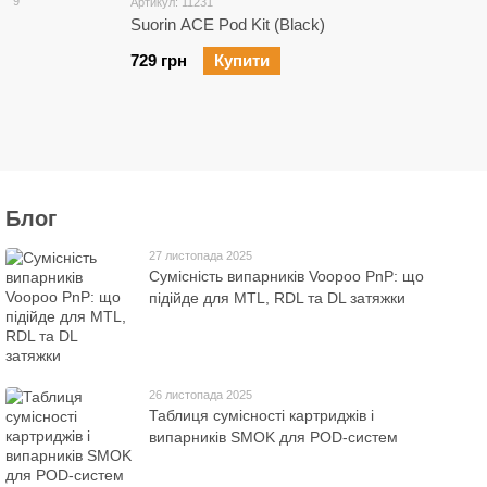
9
Артикул: 11231
Suorin ACE Pod Kit (Black)
729 грн
Купити
Блог
27 листопада 2025
Сумісність випарників Voopoo PnP: що
підійде для MTL, RDL та DL затяжки
26 листопада 2025
Таблиця сумісності картриджів і
випарників SMOK для POD-систем