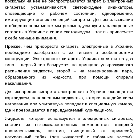
поскольку на нее не распространяется запрет. В электронных
сигаретах устанавливаются светодиодные индикаторы,
оповещающие о рабочем состоянии, одновременно,
имитирующие огонек тлеющей сигареты. Для использования
в общественном месте мы рекомендуем купить электронные
сигареты в Украине с синим светодиодом – так вы привлечете
к себе меньше внимания.
Прежде, чем приобрести сигареты электронные в Украине,
необходимо разобраться с их типами и особенностями
конструкции. Электронные сигареты Украина делятся на два
типа – первый тип базируется на принципе ультразвукового
распыления жидкости, второй – на генерировании пара,
образованного из жидкости, при помощи спирали
накаливания.
Для испарения сигарета электронная в Украине оснащается
картриджем, наполненным жидкостью, которая под действием
нагревания или ультразвука попадает в специальную камеру,
где и превращается в пар, вдыхаемый курильщиком.
Жидкость, которая используется в электронных сигаретах,
состоит из высококачественных компонентов: пищевой
пропиленгликоль, никотин, очищенный от примесей,
натуральный табак (для жидкостей с табачным вкусом),