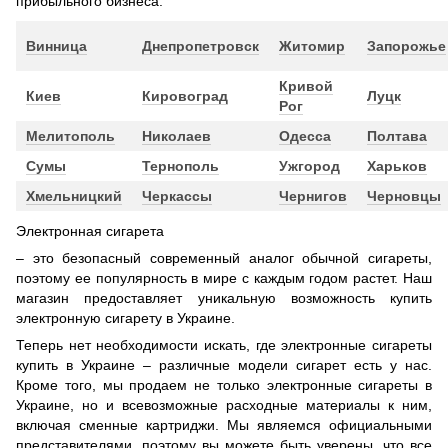
прибыльного бизнеса.
Винница
Днепропетровск
Житомир
Запорожье
Кривой
Киев
Кировоград
Луцк
Рог
Мелитополь
Николаев
Одесса
Полтава
Сумы
Тернополь
Ужгород
Харьков
Хмельницкий
Черкассы
Чернигов
Черновцы
Электронная сигарета
– это безопасный современный аналог обычной сигареты,
поэтому ее популярность в мире с каждым годом растет. Наш
магазин предоставляет уникальную возможность купить
электронную сигарету в Украине.
Теперь нет необходимости искать, где электронные сигареты
купить в Украине – различные модели сигарет есть у нас.
Кроме того, мы продаем не только электронные сигареты в
Украине, но и всевозможные расходные материалы к ним,
включая сменные картриджи. Мы являемся официальными
представителями, поэтому вы можете быть уверены, что все