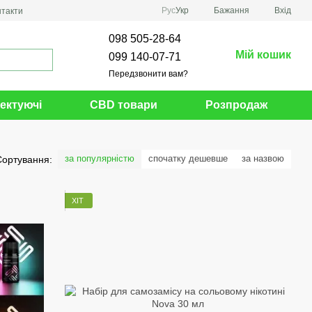
Рус
Укр
Бажання
Вхід
нтакти
098 505-28-64
Мій кошик
099 140-07-71
Передзвонити вам?
ектуючі
CBD товари
Розпродаж
за популярністю
спочатку дешевше
за назвою
Сортування:
ХІТ