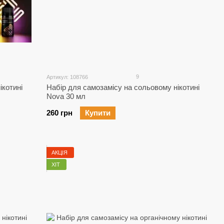
9
Артикул: 108766
ікотині
Набір для самозамісу на сольовому нікотині
Nova 30 мл
260 грн
Купити
АКЦІЯ
ХІТ