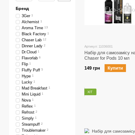
Бренд
3Ger
1
Alchemist
1
Aroma Time
13
Black Factory
1
Chaser Lab
12
Dinner Lady
2
Артикул: 11036001
Dr.Cloud
1
Набір для самозамісу на
Chaser for Pods 10 мл
Flavorlab
6
Flip
1
149 грн
Купити
Fluffy Puff
5
Hype
1
Lucky
1
Mad Breakfast
1
ХІТ
Mini Liquid
1
Nova
1
Reflex
1
Refrost
2
Simply
1
Steampuff
2
Troublemaker
2