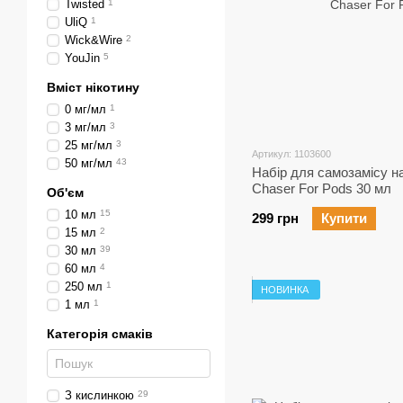
Twisted
1
UliQ
1
Wick&Wire
2
YouJin
5
Вміст нікотину
0 мг/мл
1
3 мг/мл
3
25 мг/мл
3
Артикул: 1103600
50 мг/мл
43
Набір для самозамісу на
Chaser For Pods 30 мл
Об'єм
10 мл
15
299 грн
Купити
15 мл
2
30 мл
39
60 мл
4
250 мл
1
НОВИНКА
1 мл
1
Категорія смаків
З кислинкою
29