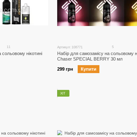
11
5
Артикул: 108771
 сольовому нікотині
Набір для самозамісу на сольовому н
Chaser SPECIAL BERRY 30 мл
299 грн
Купити
ХІТ