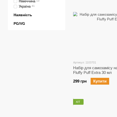
Німеччина
13
Україна
41
Наявність
PG/VG
Артикул: 1103701
Набір для самозамісу на
Fluffy Puff Extra 30 мл
299 грн
Купити
ХІТ