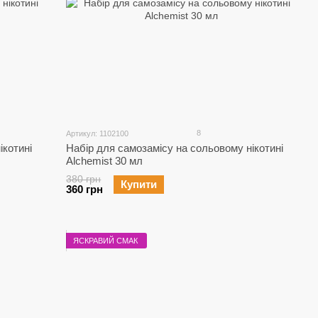
8
Артикул: 1102100
ікотині
Набір для самозамісу на сольовому нікотині
Alchemist 30 мл
380 грн
Купити
360 грн
ЯСКРАВИЙ СМАК