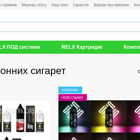
 термінів
Мережа сбуту
Наш блог
Гарантія
Відгуки про магазин
Ко
LX ПОД системи
RELX Картриджі
Компл
ронних сигарет
НОВИНКА
НОВІ СМАКИ