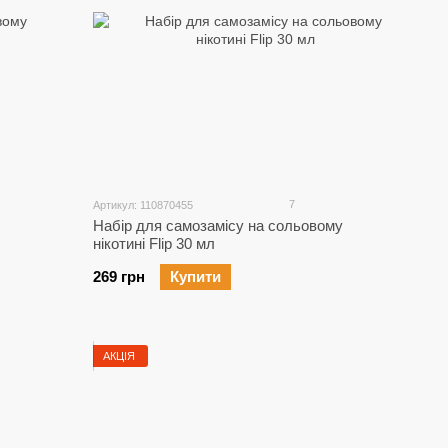
7
Артикул: 110870455
Набір для самозамісу на сольовому
нікотині Flip 30 мл
269 грн
Купити
АКЦІЯ