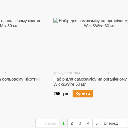
4
4
Артикул: 11087044
 сольовому нікотині
Набір для самозамісу на органічному 
Wick&Wire 60 мл
255 грн
Купити
Назад
1
2
3
4
5
Вперед