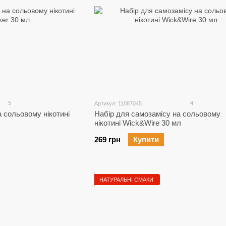
5
4
Артикул: 11087045
 сольовому нікотині
Набір для самозамісу на сольовому
нікотині Wick&Wire 30 мл
269 грн
Купити
НАТУРАЛЬНІ СМАКИ