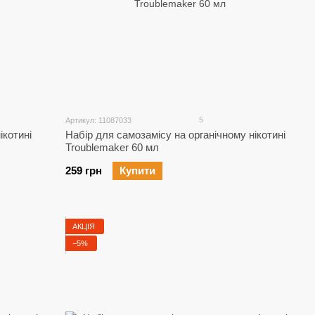
5
Артикул: 11087033
ікотині
Набір для самозамісу на органічному нікотині
Troublemaker 60 мл
259 грн
Купити
АКЦІЯ
−5%