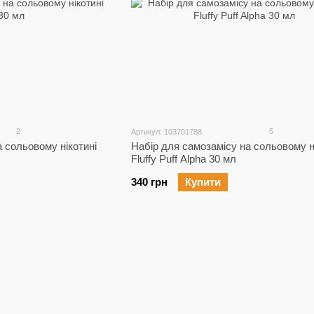
2
5
Артикул: 103701788
 сольовому нікотині
Набір для самозамісу на сольовому н
Fluffy Puff Alpha 30 мл
340 грн
Купити