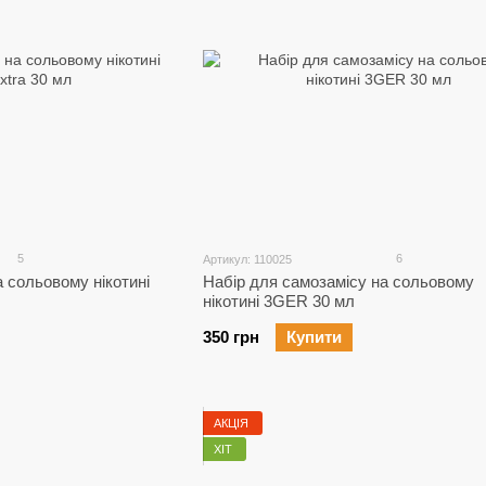
5
6
Артикул: 110025
 сольовому нікотині
Набір для самозамісу на сольовому
нікотині 3GER 30 мл
350 грн
Купити
АКЦІЯ
ХІТ