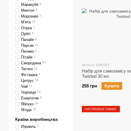
Маракуйя
8
Ментол
9
Морозиво
5
М'ята
24
Огірок
2
Орбіт
4
Папайя
4
Персик
21
Печиво
2
Пітайя
4
Смородина
10
Артикул: 11087023
Тютюн
16
Набір для самозамісу на
Фісташка
4
Twisted 30 мл
Цитрус
18
255 грн
Купити
Чай
12
Чорниця
19
Енергетик
8
Яблуко
30
НАТУРАЛЬНІ СМАКИ
Ягоди
38
Країна виробництва
Израиль
1