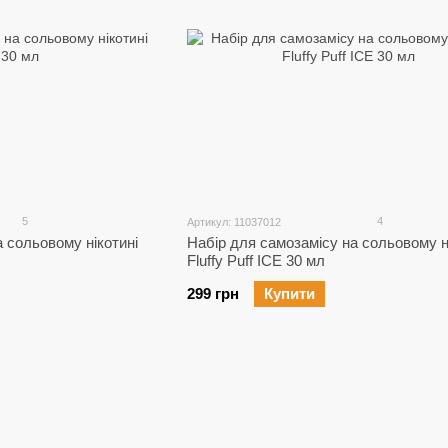
5
4
Артикул: 11037012
 сольовому нікотині
Набір для самозамісу на сольовому н
Fluffy Puff ICE 30 мл
299 грн
Купити