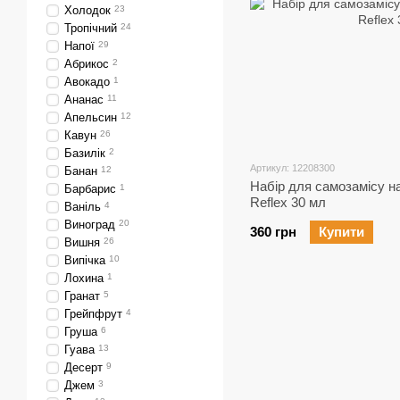
Холодок
23
Тропічний
24
Напої
29
Абрикос
2
Авокадо
1
Ананас
11
Апельсин
12
Кавун
26
Базилік
2
Артикул: 12208300
Банан
12
Набір для самозамісу на
Барбарис
1
Reflex 30 мл
Ваніль
4
Виноград
20
360 грн
Купити
Вишня
26
Випічка
10
Лохина
1
Гранат
5
Грейпфрут
4
Груша
6
Гуава
13
Десерт
9
Джем
3