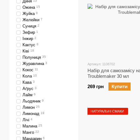
Диня
13
Ожина
15
Жуйка
8
Желейки
7
Суниця
2
Зефир
1
Інжир
2
Кактус
8
Ківі
18
Полуниця
35
Журавлина
3
Артикул: 1108702
Кокос
11
Набір для самозамісу на
Troublemaker 30 мл
Кола
10
Кава
3
269 грн
Купити
Аґрус
3
Лайм
6
Льодяник
9
Лимон
25
НАТУРАЛЬНІ СМАКИ
Лимонад
19
Лічі
4
Малина
25
Манго
22
Мандарин
6