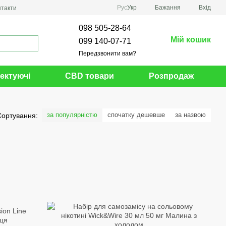
Рус
Укр
Бажання
Вхід
нтакти
098 505-28-64
Мій кошик
099 140-07-71
Передзвонити вам?
ектуючі
CBD товари
Розпродаж
за популярністю
спочатку дешевше
за назвою
Сортування: