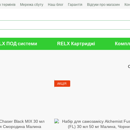
 термінів
Мережа сбуту
Наш блог
Гарантія
Відгуки про магазин
Ко
LX ПОД системи
RELX Картриджі
Компл
АКЦІЯ