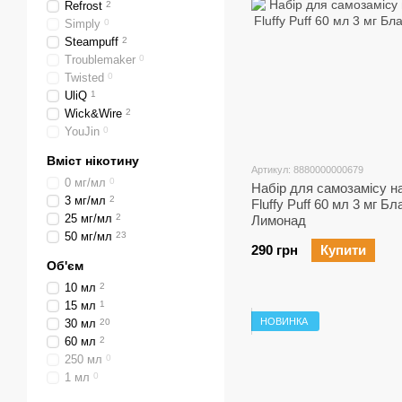
Refrost
2
Simply
0
Steampuff
2
Troublemaker
0
Twisted
0
UliQ
1
Wick&Wire
2
YouJin
0
Вміст нікотину
Артикул: 8880000000679
0 мг/мл
0
Набір для самозамісу на
3 мг/мл
2
Fluffy Puff 60 мл 3 мг Б
25 мг/мл
2
Лимонад
50 мг/мл
23
290 грн
Купити
Об'єм
10 мл
2
15 мл
1
НОВИНКА
30 мл
20
60 мл
2
250 мл
0
1 мл
0