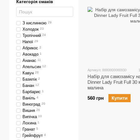
Категорія смаків
З кислинкою
29
Холодок
23
Тропічний
24
Напої
29
Абрикос
2
Авокадо
1
Ананас
11
Апельсин
12
Артикул: 8880000000930
Кавун
26
Набір для самозамісу на
Базилік
2
Dinner Lady Fruit Full 3
Банан
12
малина
Барбарис
1
560 грн
Купити
Ваніль
4
Виноград
20
Вишня
26
Випічка
10
Лохина
1
Гранат
5
Грейпфрут
4