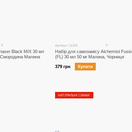
6
8
Артикул: 11205
haser Black MIX 30 мл
Набір для самозамісу Alchemist Fusio
ня Смородина Малина
(FL) 30 мл 50 мг Малина, Чорниця
379 грн
Купити
НАТУРАЛЬНІ СМАКИ