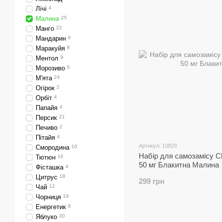
Лічі
4
Малина
25
Манго
22
Мандарин
6
Маракуйя
8
Ментол
9
Морозиво
5
М'ята
24
Огірок
2
Орбіт
4
Папайя
4
Персик
21
Печиво
2
Пітайя
4
Артикул: 10829
Смородина
10
Набір для самозамісу C
Тютюн
16
50 мг Блакитна Малина
Фісташка
4
Цитрус
18
299 грн
Чай
12
Чорниця
19
Енергетик
8
Яблуко
30