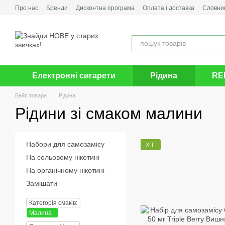
Перейти до основного контенту
Про нас
Бренди
Дисконтна програма
Оплата і доставка
Словник
Електронні сигарети
Рідина
RE
Вейп товари
Рідина
Рідини зі смаком малини
Набори для самозамісу
ХІТ
На сольовому нікотині
На органічному нікотині
Замішати
Категорія смаків:
Малина