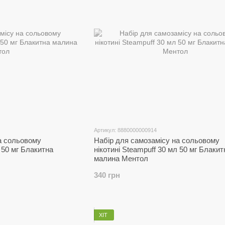
Артикул: 8880000000914
а сольовому
Набір для самозамісу на сольовому
л 50 мг Блакитна
нікотині Steampuff 30 мл 50 мг Блакит
малина Ментол
340 грн
ХІТ