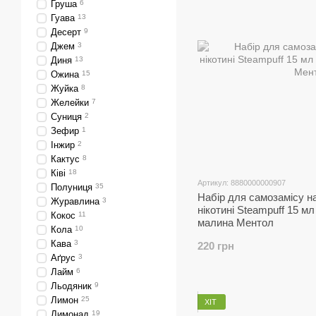
Груша
6
Гуава
13
Десерт
9
Джем
3
Диня
13
Ожина
15
Жуйка
8
Желейки
7
Суниця
2
Зефир
1
Інжир
2
Кактус
8
Ківі
18
Артикул: 8880000000907
Полуниця
35
Набір для самозамісу н
Журавлина
3
нікотині Steampuff 15 м
Кокос
11
малина Ментол
Кола
10
Кава
3
220 грн
Аґрус
3
Лайм
6
Льодяник
9
Лимон
25
ХІТ
Лимонад
19