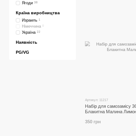
Ягоди
38
Країна виробництва
Израиль
1
Німеччина
0
Україна
22
Наявність
PG/VG
Артикул: 11217
Набір для самозамісу 3
Блакитна Малина Лимо
350 грн