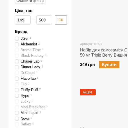
Очистити фільтр
Ціна, грн
Від Ціна, грн
До Ціна, грн
ОК
Бренд
3Ger
1
Alchemist
1
Артикул: 11053
Набір для самозамісу C
Aroma Time
0
50 мг Triple Berry Виш
Black Factory
0
Chaser Lab
8
349 грн
Купити
Dinner Lady
1
Dr.Cloud
0
Flavorlab
1
Flip
0
Fluffy Puff
2
АКЦІЯ
Hype
1
Lucky
0
Mad Breakfast
0
Mini Liquid
1
Nova
1
Reflex
0