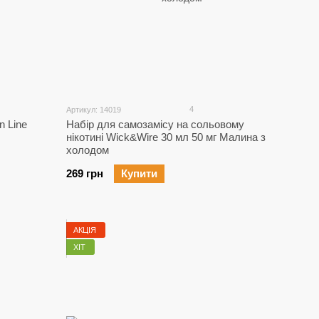
4
Артикул: 14019
n Line
Набір для самозамісу на сольовому
нікотині Wick&Wire 30 мл 50 мг Малина з
холодом
269 грн
Купити
АКЦІЯ
ХІТ