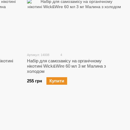
Артикул: 14008
4
ікотині
Набір для самозамісу на органічному
нікотині Wick&Wire 60 мл 3 мг Малина з
холодом
255 грн
Купити