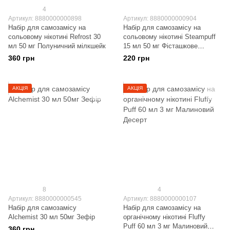
4
Артикул: 8880000000898
Артикул: 8880000000904
Набір для самозамісу на
Набір для самозамісу на
сольовому нікотині Refrost 30
сольовому нікотині Steampuff
мл 50 мг Полуничний мілкшейк
15 мл 50 мг Фісташкове
морозиво
360 грн
220 грн
АКЦІЯ
АКЦІЯ
8
4
Артикул: 8880000000545
Артикул: 8880000000107
Набір для самозамісу
Набір для самозамісу на
Alchemist 30 мл 50мг Зефір
органічному нікотині Fluffy
Puff 60 мл 3 мг Малиновий
360 грн