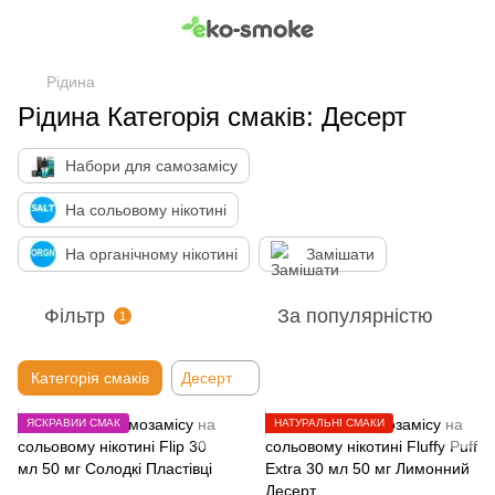
Рідина
Рідина Категорія смаків: Десерт
Набори для самозамісу
На сольовому нікотині
На органічному нікотині
Замішати
Фільтр
За популярністю
1
Категорія смаків
Десерт
ЯСКРАВИЙ СМАК
НАТУРАЛЬНІ СМАКИ