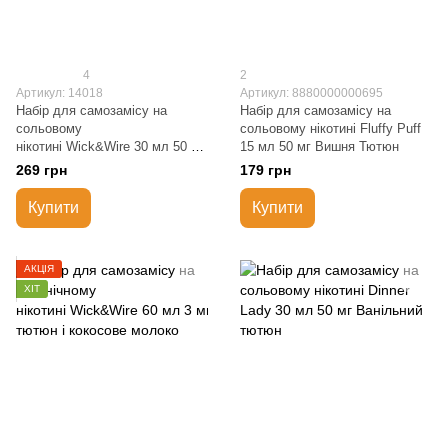
4
2
Артикул: 14018
Артикул: 8880000000695
Набір для самозамісу на
Набір для самозамісу на
сольовому
сольовому нікотині Fluffy Puff
нікотині Wick&Wire 30 мл 50 мг
15 мл 50 мг Вишня Тютюн
Пряний тютюн і кокосове
269 грн
179 грн
молоко
Купити
Купити
АКЦІЯ
ХІТ