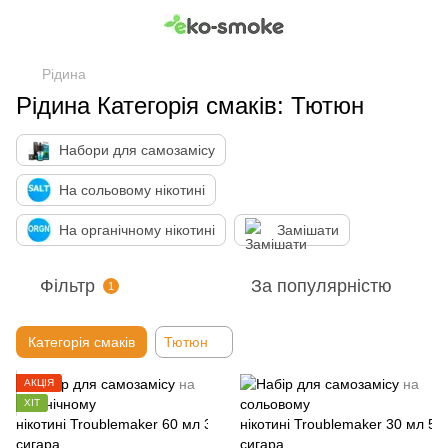
Рідина
Рідина Категорія смаків: Тютюн
Набори для самозамісу
На сольовому нікотині
На органічному нікотині
Замішати
Фільтр
За популярністю
1
Категорія смаків
Тютюн
АКЦІЯ
ХІТ