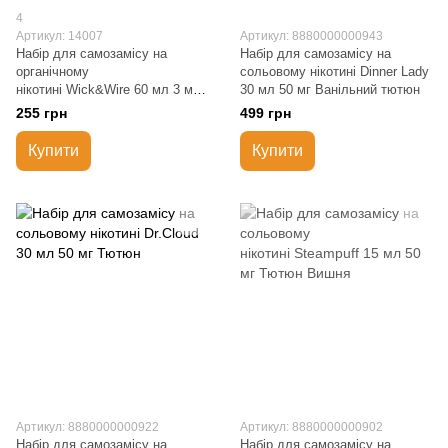
4
Артикул: 14007
Артикул: 8880000000943
Набір для самозамісу на
Набір для самозамісу на
органічному
сольовому нікотині Dinner Lady
нікотині Wick&Wire 60 мл 3 мг
30 мл 50 мг Ванільний тютюн
Пряний тютюн і кокосове
255 грн
499 грн
молоко
Купити
Купити
Артикул: 8880000000922
Артикул: 8880000000902
Набір для самозамісу на
Набір для самозамісу на