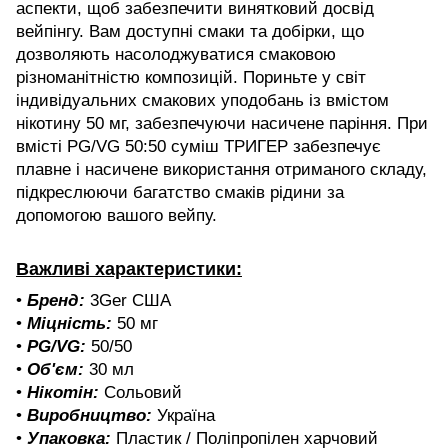
аспекти, щоб забезпечити винятковий досвід
вейпінгу. Вам доступні смаки та добірки, що
дозволяють насолоджуватися смаковою
різноманітністю композицій. Пориньте у світ
індивідуальних смакових уподобань із вмістом
нікотину 50 мг, забезпечуючи насичене паріння. При
вмісті PG/VG 50:50 суміш ТРИГЕР забезпечує
плавне і насичене використання отриманого складу,
підкреслюючи багатство смаків рідини за
допомогою вашого вейпу.
Важливі характеристики:
•
Бренд:
3Ger США
•
Міцність:
50 мг
•
PG/VG:
50/50
•
Об'єм:
30 мл
•
Нікотін:
Сольовий
•
Виробництво:
Україна
•
Упаковка:
Пластик / Поліпропілен харчовий