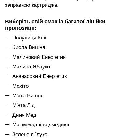
заправкою картриджа.
Виберіть свій смак із багатої лінійки
пропозиції:
Полуниця Ківі
Кисла Вишня
Малиновий Енергетик
Малина Яблуко
Ананасовий Енергетик
Мохіто
М'ята Вишня
М'ята Лід
Диня Мед
Мармеладні ведмедики
Зелене яблуко