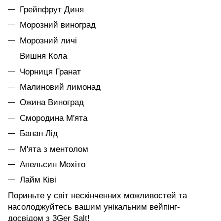
Грейпфрут Диня
Морозний виноград
Морозний личі
Вишня Кола
Чорниця Гранат
Малиновий лимонад
Ожина Виноград
Смородина М'ята
Банан Лід
М'ята з ментолом
Апельсин Мохіто
Лайм Ківі
Пориньте у світ нескінченних можливостей та
насолоджуйтесь вашим унікальним вейпінг-
досвідом з 3Ger Salt!