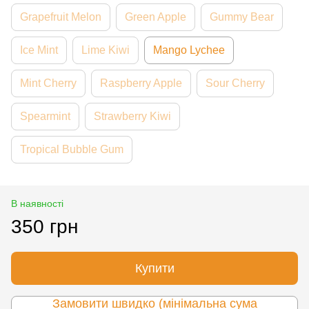
Grapefruit Melon
Green Apple
Gummy Bear
Ice Mint
Lime Kiwi
Mango Lychee
Mint Cherry
Raspberry Apple
Sour Cherry
Spearmint
Strawberry Kiwi
Tropical Bubble Gum
В наявності
350 грн
Купити
Замовити швидко (мінімальна сума