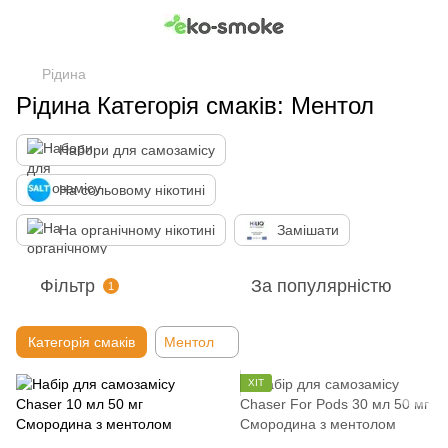
Рідина
Рідина Категорія смаків: Ментол
Набори для самозамісу
На сольовому нікотині
На органічному нікотині
Замішати
Фільтр
За популярністю
1
Категорія смаків
Ментол
ХІТ