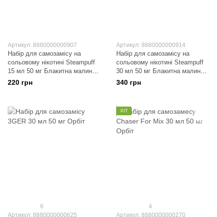
Артикул: 8880000000907
Артикул: 8880000000914
Набір для самозамісу на
Набір для самозамісу на
сольовому нікотині Steampuff
сольовому нікотині Steampuff
15 мл 50 мг Блакитна малина
30 мл 50 мг Блакитна малина
Ментол
Ментол
220 грн
340 грн
ХІТ
6
4
Артикул: 8880000000625
Артикул: 8880000000270