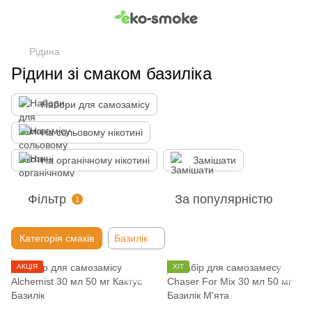
Рідина
Рідини зі смаком базиліка
Набори для самозамісу
На сольовому нікотині
На органічному нікотині
Замішати
Фільтр
За популярністю
1
Категорія смаків
Базилік
АКЦІЯ
ХІТ