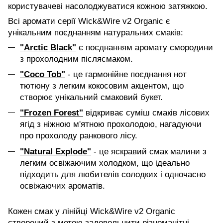
користувачеві насолоджуватися кожною затяжкою.
Всі аромати серії Wick&Wire v2 Organic є
унікальним поєднанням натуральних смаків:
"Arctic Black"
є поєднанням аромату смородини
з прохолодним післясмаком.
"Coco Tob"
- це гармонійне поєднання нот
тютюну з легким кокосовим акцентом, що
створює унікальний смаковий букет.
"Frozen Forest"
відкриває суміш смаків лісових
ягід з ніжною м'ятною прохолодою, нагадуючи
про прохолоду ранкового лісу.
"Natural Explode"
- це яскравий смак малини з
легким освіжаючим холодком, що ідеально
підходить для любителів солодких і одночасно
освіжаючих ароматів.
Кожен смак у лінійці Wick&Wire v2 Organic
створений з метою задовольнити різноманітні