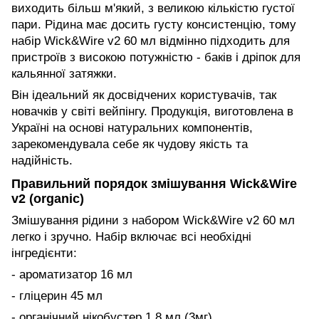
виходить більш м'який, з великою кількістю густої
пари. Рідина має досить густу консистенцію, тому
набір Wick&Wire v2 60 мл відмінно підходить для
пристроїв з високою потужністю - баків і дріпок для
кальянної затяжки.
Він ідеальний як досвідчених користувачів, так
новачків у світі вейпінгу. Продукція, виготовлена в
Україні на основі натуральних компонентів,
зарекомендувала себе як чудову якість та
надійність.
Правильний порядок змішування Wick&Wire
v2 (organic)
Змішування рідини з набором Wick&Wire v2 60 мл
легко і зручно. Набір включає всі необхідні
інгредієнти:
- ароматизатор 16 мл
- гліцерин 45 мл
- органічний нікобустер 1.8 мл (3мг)