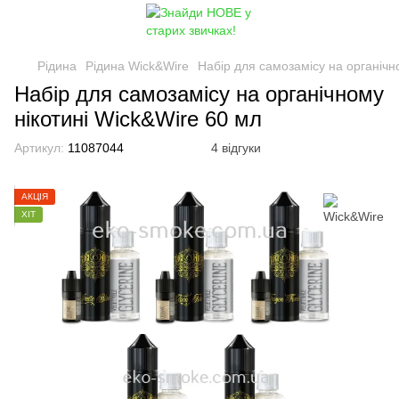
Рідина
Рідина Wick&Wire
Набір для самозамісу на органічн
Набір для самозамісу на органічному
нікотині Wick&Wire 60 мл
Артикул:
11087044
4 відгуки
АКЦІЯ
ХІТ