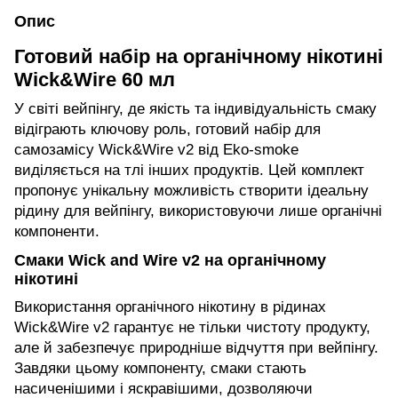
Опис
Готовий набір на органічному нікотині
Wick&Wire 60 мл
У світі вейпінгу, де якість та індивідуальність смаку
відіграють ключову роль, готовий набір для
самозамісу Wick&Wire v2 від Eko-smoke
виділяється на тлі інших продуктів. Цей комплект
пропонує унікальну можливість створити ідеальну
рідину для вейпінгу, використовуючи лише органічні
компоненти.
Смаки Wick and Wire v2 на органічному
нікотині
Використання органічного нікотину в рідинах
Wick&Wire v2 гарантує не тільки чистоту продукту,
але й забезпечує природніше відчуття при вейпінгу.
Завдяки цьому компоненту, смаки стають
насиченішими і яскравішими, дозволяючи