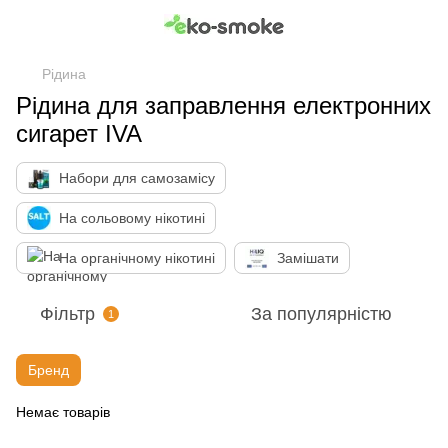
Рідина
Рідина для заправлення електронних
сигарет IVA
Набори для самозамісу
На сольовому нікотині
На органічному нікотині
Замішати
Фільтр
За популярністю
1
Бренд
Немає товарів