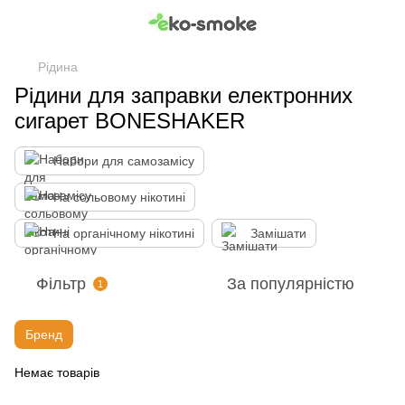
Рідина
Рідини для заправки електронних
сигарет BONESHAKER
Набори для самозамісу
На сольовому нікотині
На органічному нікотині
Замішати
Фільтр
За популярністю
1
Бренд
Немає товарів