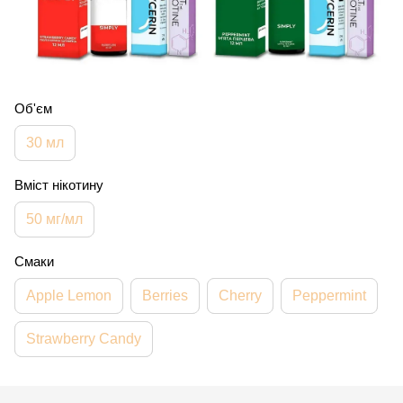
Об'єм
30 мл
Вміст нікотину
50 мг/мл
Смаки
Apple Lemon
Berries
Cherry
Peppermint
Strawberry Candy