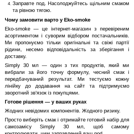
Заправте под. Насолоджуйтесь щільним смаком
та рівною тягою.
Чому замовити варто у Eko-smoke
Eko-smoke — це інтернет-магазин з перевіреним
асортиментом і суворим відбором постачальників.
Ми пропонуємо тільки оригінальні та свіжі партії
рідини, несемо відповідальність за зберігання і
доставку.
Simply 30 мл — один з тих продуктів, який ми
вибрали за його точну формулу, чесний смак і
передбачуваний результат. Ми тестуємо кожну
лінійку до додавання на сайт та підтримуємо
зворотний зв'язок із покупцями.
Готове рішення — у ваших руках
Жодних невідомих компонентів. Жодного ризику.
Просто виберіть смак і отримайте готовий набір для
самозамісу Simply 30 мл, щоб самому
контролювати, чим заправлений ваш pod.