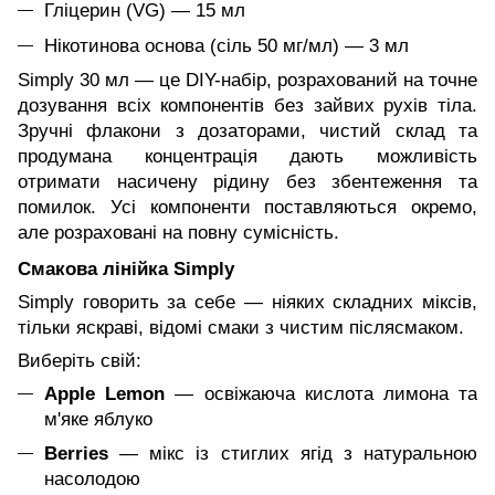
Гліцерин (VG) — 15 мл
Нікотинова основа (сіль 50 мг/мл) — 3 мл
Simply 30 мл — це DIY-набір, розрахований на точне
дозування всіх компонентів без зайвих рухів тіла.
Зручні флакони з дозаторами, чистий склад та
продумана концентрація дають можливість
отримати насичену рідину без збентеження та
помилок. Усі компоненти поставляються окремо,
але розраховані на повну сумісність.
Смакова лінійка Simply
Simply говорить за себе — ніяких складних міксів,
тільки яскраві, відомі смаки з чистим післясмаком.
Виберіть свій:
Apple Lemon
— освіжаюча кислота лимона та
м'яке яблуко
Berries
— мікс із стиглих ягід з натуральною
насолодою