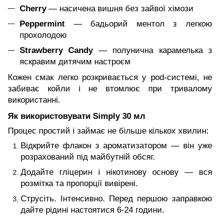
Cherry
— насичена вишня без зайвої хімози
Peppermint
— бадьорий ментол з легкою
прохолодою
Strawberry Candy
— полунична карамелька з
яскравим дитячим настроєм
Кожен смак легко розкривається у pod-системі, не
забиває койли і не втомлює при тривалому
використанні.
Як використовувати Simply 30 мл
Процес простий і займає не більше кількох хвилин:
Відкрийте флакон з ароматизатором — він уже
розрахований під майбутній обсяг.
Додайте гліцерин і нікотинову основу — вся
розмітка та пропорції вивірені.
Струсіть. Інтенсивно. Перед першою заправкою
дайте рідині настоятися 6-24 години.