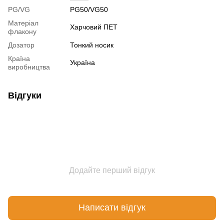
PG/VG
PG50/VG50
Матеріал
Харчовий ПЕТ
флакону
Дозатор
Тонкий носик
Країна
Україна
виробництва
Відгуки
Додайте перший відгук
Написати відгук