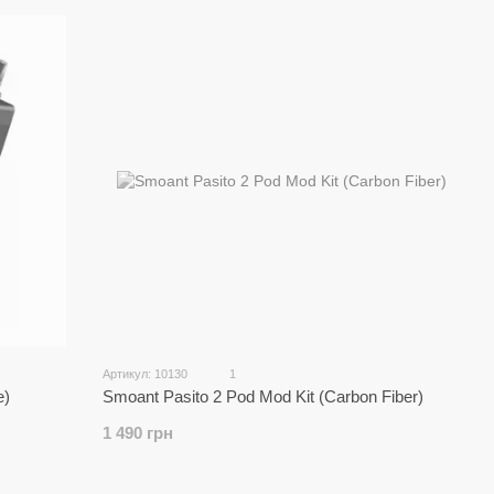
сом
 глобальною репутацією. З 2013 року компанія
ристрої для вейпінгу, пропонуючи ринку не просто
нтом на надійність та безпеку.
Кожен пристрій
в: корпуси з цинкового сплаву, якісні PCB-чіпсети,
ріву. Завдяки постійним оновленням прошивок та
Smoant відповідають вимогам як новачків, так і
оку продуктивність та стабільну подачу пари, що
омпактних подів та модів.
истроїв Smoant
Артикул: 10130
1
ціональність, незалежно від формату. Пристрої
e)
Smoant Pasito 2 Pod Mod Kit (Carbon Fiber)
ть для POD-систем, забезпечують регульовану
1 490 грн
ляє використовувати як змінні картриджі, так і