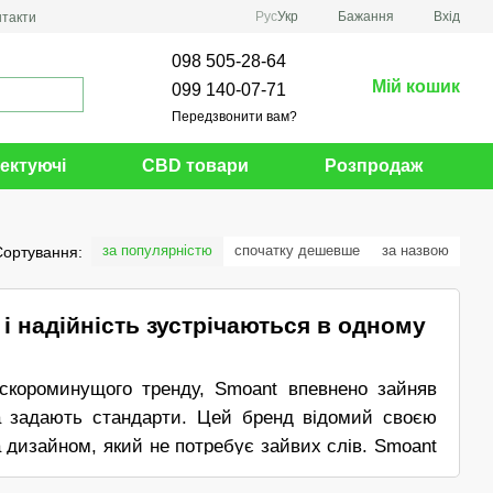
Рус
Укр
Бажання
Вхід
нтакти
098 505-28-64
Мій кошик
099 140-07-71
Передзвонити вам?
ектуючі
CBD товари
Розпродаж
за популярністю
спочатку дешевше
за назвою
Сортування:
 і надійність зустрічаються в одному
 скороминущого тренду, Smoant впевнено зайняв
 а задають стандарти. Цей бренд відомий своєю
 дизайном, який не потребує зайвих слів. Smoant
тронного пристрою, і не готовий йти на компроміс.