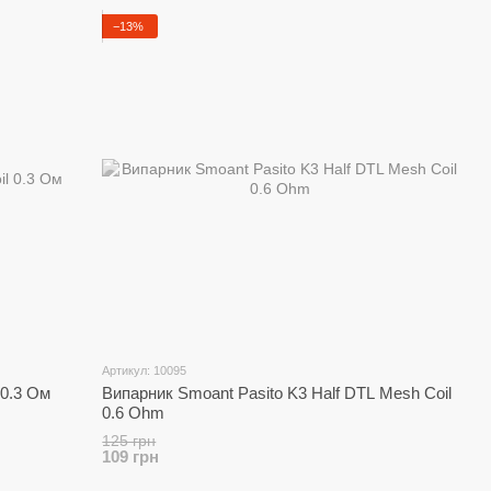
−13%
тофункціональних під-систем: регульована
рс.
ужний під-мод, ідеально підходить для DL і MTL
зм і надійність: для тих, хто цінує м'яке паріння і
дизайн з прозорою панеллю і багаторівневим
х, хто шукає пристрій "все в одному": стильний,
Артикул: 10095
 і футуристичний стиль, компактність, стабільна
 0.3 Ом
Випарник Smoant Pasito K3 Half DTL Mesh Coil
0.6 Ohm
й нікотин.
125 грн
109 грн
oke