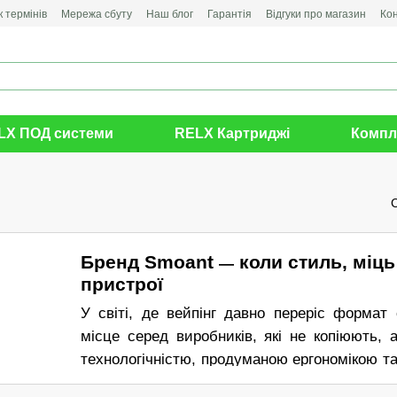
 термінів
Мережа сбуту
Наш блог
Гарантія
Відгуки про магазин
Ко
LX ПОД системи
RELX Картриджі
Компл
Бренд Smoant
коли стиль, міць
—
пристрої
У світі, де вейпінг давно переріс формат
місце серед виробників, які не копіюють,
технологічністю, продуманою ергономікою та
— це вибір тих, хто знає, чого хоче від елек