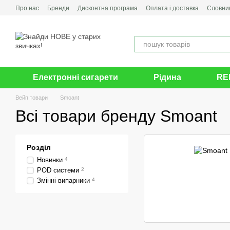
Перейти до основного контенту
Про нас
Бренди
Дисконтна програма
Оплата і доставка
Словник
Електронні сигарети
Рідина
RE
Вейп товари
Smoant
Всі товари бренду Smoant
Розділ
Новинки
4
POD системи
2
Змінні випарники
4