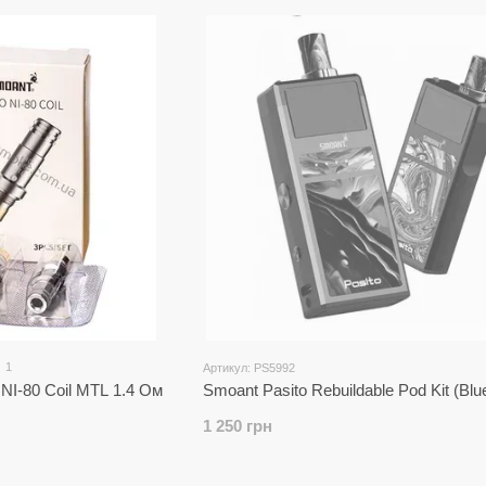
Про бренд Smoant: якість, перевірена ча
Smoant — бренд з азіатським корінням та
розробляє та виробляє високотехнологічні п
под-системи, а інженерні рішення з акце
створюється з міцних і довговічних матеріалі
сучасні акумулятори із захистом від перег
впровадженню власних розробок, пристрої 
досвідчених вейперів.
Компанія робить ставку на ергономіку, вис
відрізняє її від багатьох конкурентів у ніші к
Характеристики та популярні моделі пр
1
Артикул: PS5992
Smoant Pod System — це зручність і функ
NI-80 Coil MTL 1.4 Ом
Smoant Pasito Rebuildable Pod Kit (Blu
підтримують сольовий нікотин, підходя
1 250 грн
потужність, а продумана конструкція дозво
багаторазові баки.