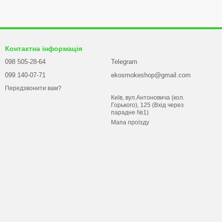
й партнер у світі вейпінгу. Ми пропонуємо тільки
арантуючи їхню справжність, відмінну якість та
ь індивідуальний підхід, технічну підтримку та
Контактна інформація
ю ціною — ви вже на правильному шляху.
098 505-28-64
Telegram
ужні під-моди і продуманий користувальницький
099 140-07-71
ekosmokeshop@gmail.com
сервіс починається з чесного опису і закінчується
Передзвонити вам?
Київ, вул.Антоновича (кол.
Горького), 125 (Вхід через
парадне №1)
Мапа проїзду