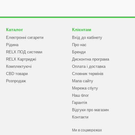
Eko-smoke — це не просто магазин, а надійни
оригінальні електронні пристрої Smoant, г
оперативну доставку. Наші клієнти цінуют
різноманітність асортименту.
Каталог
Клієнтам
Якщо ви шукали, де купити Smoant за чесно
Електронні сигарети
Вхід до кабінету
Рідина
Про нас
Smoant — це інноваційні технології, пот
RELX ПОД системи
Бренди
досвід. А в Eko-smoke ми впевнені: якісний 
RELX Картриджі
Дисконтна програма
задоволеним клієнтом.
Комплектуючі
Оплата і доставка
CBD товари
Словник термінів
Розпродаж
Мапа сайту
Мережа сбуту
Наш блог
Гарантія
Відгуки про магазин
Контакти
Ми в соцмережах