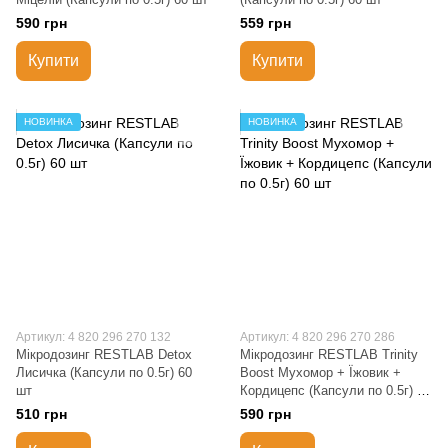
590 грн
559 грн
Купити
Купити
НОВИНКА
НОВИНКА
Артикул: 4 820 296 270 132
Артикул: 4 820 296 270 286
Мікродозинг RESTLAB Detox
Мікродозинг RESTLAB Trinity
Лисичка (Капсули по 0.5г) 60
Boost Мухомор + Їжовик +
шт
Кордицепс (Капсули по 0.5г) 60
шт
510 грн
590 грн