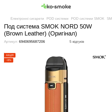
Електронні сигарети
POD системи
POD системи SMOK
SM
Под система SMOK NORD 50W
(Brown Leather) (Оригінал)
Артикул:
6940695687206
5 відгуків
АКЦІЯ
−8%