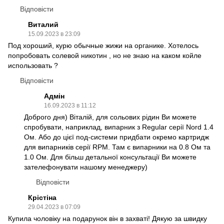
Відповісти
Виталий
15.09.2023 в 23:09
Под хороший, курю обычные жижи на органике. Хотелось
попробовать солевой никотин , но не знаю на каком койле
использовать ?
Відповісти
Адмін
16.09.2023 в 11:12
Доброго дня) Віталій, для сольових рідин Ви можете
спробувати, наприклад, випарник з Regular серії Nord 1.4
Ом. Або до цієї под-системи придбати окремо картридж
для випарників серії RPM. Там є випарники на 0.8 Ом та
1.0 Ом. Для більш детальної консультації Ви можете
зателефонувати нашому менеджеру)
Відповісти
Крістіна
29.04.2023 в 07:09
Купила чоловіку на подарунок він в захваті! Дякую за швидку