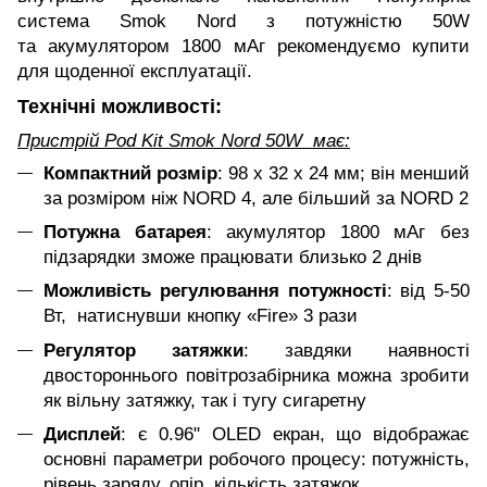
система Smok Nord з потужністю 50W
та акумулятором 1800 мАг рекомендуємо купити
для щоденної експлуатації.
Технічні можливості:
Пристрій Pod Kit Smok Nord 50W має:
Компактний розмір
: 98 х 32 х 24 мм; він менший
за розміром ніж NORD 4, але більший за NORD 2
Потужна батарея
: акумулятор 1800 мАг без
підзарядки зможе працювати близько 2 днів
Можливість регулювання потужності
: від 5-50
Вт, натиснувши кнопку «Fire» 3 рази
Регулятор затяжки
: завдяки наявності
двостороннього повітрозабірника можна зробити
як вільну затяжку, так і тугу сигаретну
Дисплей
: є 0.96" OLED екран, що відображає
основні параметри робочого процесу: потужність,
рівень заряду, опір, кількість затяжок