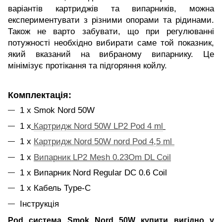
варіантів картриджів та випарників, можна
експериментувати з різними опорами та рідинами.
Також не варто забувати, що при регулюванні
потужності необхідно вибирати саме той показник,
який вказаний на вибраному випарнику. Це
мінімізує протікання та підгоряння койлу.
Комплектація:
1 х Smok Nord 50W
1 х
Картридж Nord 50W LP2 Pod 4 ml
1 х
Картридж Nord 50W nord Pod 4,5 ml
1 х
Випарник LP2 Mesh 0.23Om DL Coil
1 х Випарник Nord Regular DC 0.6 Coil
1 х Кабель Type-C
Інструкція
Pod система Smok Nord 50W купити вигідно у