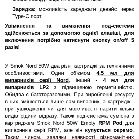
Зарядка
: можливість заряджати девайс через
Type-C порт
Увімкнення та вимкнення под-системи
здійснюється за допомогою однієї клавіші, для
включення потрібно натиснути кнопку on/off 5
разів!
У Smok Nord 50W два різні картриджі за технічними
особливостями. Один об'ємом
4,5 мл для
випарників серії Nord
, інший -
4 мл для
випарників LP2
з підвищеною герметичністю.
Обидва є багаторазовими. При виробленні ресурсу
в них змінюється лише сам випарник, а картридж -
при ушкодженні чи для можливості парити кілька
видів рідини відразу. Також под-система сумісна з
картриджем Smok Nord 50W Empty
RPM Pod
для
випарників серії RPM, але він
купується окремо
.
Таким чином, завдяки наявності різноманітних