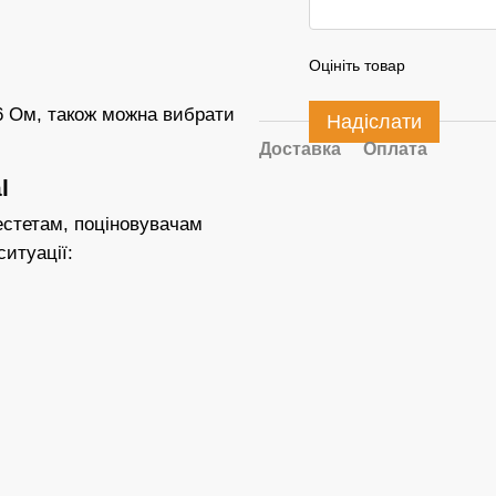
Оцініть товар
.6 Ом, також можна вибрати
Надіслати
Доставка
Оплата
l
естетам, поціновувачам
ситуації: