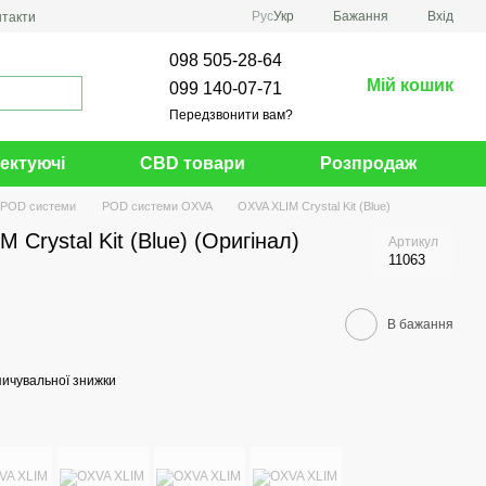
Рус
Укр
Бажання
Вхід
нтакти
098 505-28-64
Мій кошик
099 140-07-71
Передзвонити вам?
ектуючі
CBD товари
Розпродаж
POD системи
POD системи OXVA
OXVA XLIM Crystal Kit (Blue)
Crystal Kit (Blue) (Оригінал)
Артикул
11063
В бажання
ичувальної знижки