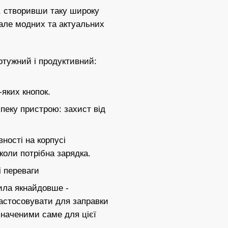
, створивши таку широку
, але модних та актуальних
отужний і продуктивний:
-яких кнопок.
пеку пристрою: захист від
ності на корпусі
коли потрібна зарядка.
і переваги
ила якнайдовше -
застосовувати для заправки
значеними саме для цієї