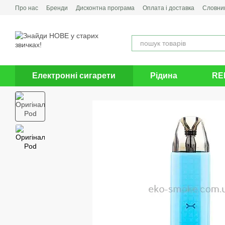
Перейти до основного контенту
Про нас
Бренди
Дисконтна програма
Оплата і доставка
Словник
Електронні сигарети
Рідина
RE