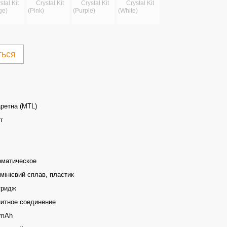
ться
ретна (MTL)
т
л
оматическое
інієвий сплав, пластик
тридж
нитное соединение
 mAh