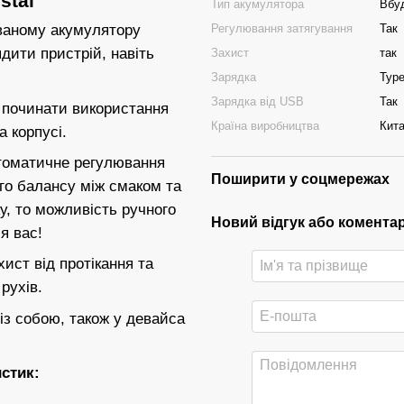
stal
Тип акумулятора
Вбу
Регулювання затягування
Так
ованому акумулятору
дити пристрій, навіть
Захист
так
Зарядка
Typ
Зарядка від USB
Так
є починати використання
Країна виробництва
Кит
 корпусі.
втоматичне регулювання
Поширити у соцмережах
ого балансу між смаком та
у, то можливість ручного
Новий відгук або комента
я вас!
ист від протікання та
рухів.
із собою, також у девайса
стик: