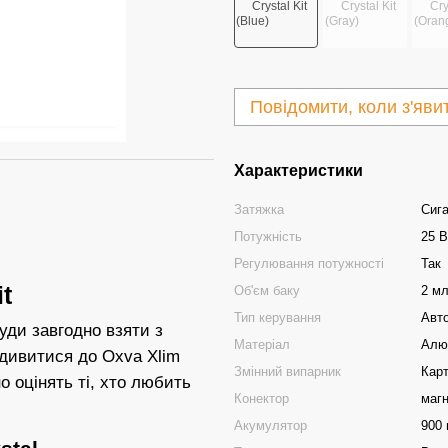
Повідомити, коли з'яви
Характеристики
Затяжка
Сига
Потужність
25 В
Регулювання потужності
Так
t
Об'єм баку
2 м
Тип керування
Авт
уди завгодно взяти з
Матеріал
Алюм
дивитися до Оxva Xlim
Змінний випарник
Кар
о оцінять ті, хто любить
Конектор
маг
Акумулятор
900