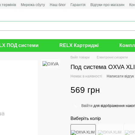
 термінів
Мережа сбуту
Наш блог
Гарантія
Відгуки про магазин
Ко
LX ПОД системи
RELX Картриджі
Компл
Вейп товари
Електронні сигарети
Под система OXVA XLIM 
Немає в наявності
Написати відгук
569 грн
Ввійти
для відображення накоп
%
Виберіть колір