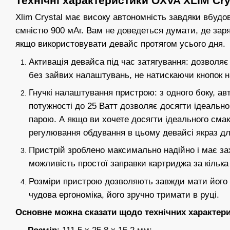
Технічні характеристики OXVA XLIM Cry
Xlim Crystal має високу автономність завдяки вбуд
ємністю 900 мАг. Вам не доведеться думати, де заря
якщо використовувати девайс протягом усього дня.
Активація девайса під час затягування: дозволя
без зайвих налаштувань, не натискаючи кнопок на
Гнучкі налаштування пристрою: з одного боку, а
потужності до 25 Ватт дозволяє досягти ідеальн
парою. А якщо ви хочете досягти ідеального смак
регулювання обдування в цьому девайсі якраз дл
Пристрій зроблено максимально надійно і має зах
можливість простої заправки картриджа за кілька 
Розміри пристрою дозволяють завжди мати його 
чудова ергономіка, його зручно тримати в руці.
Основне можна сказати щодо технічних характери