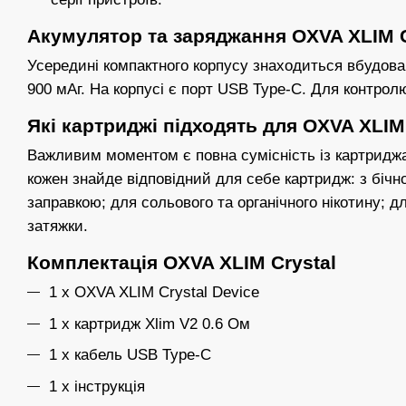
Акумулятор та заряджання OXVA XLIM C
Усередині компактного корпусу знаходиться вбудов
900 мАг. На корпусі є порт USB Type-C. Для контролю
Які картриджі підходять для OXVA XLIM
Важливим моментом є повна сумісність із картриджа
кожен знайде відповідний для себе картридж: з біч
заправкою; для сольового та органічного нікотину; дл
затяжки.
Комплектація OXVA XLIM Crystal
1 х OXVA XLIM Crystal Device
1 x картридж Xlim V2 0.6 Ом
1 х кабель USB Type-C
1 x інструкція