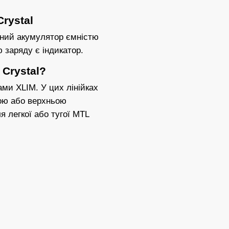
rystal
аний акумулятор ємністю
 заряду є індикатор.
 Crystal?
ми XLIM. У цих лінійках
ною або верхньою
я легкої або тугої MTL