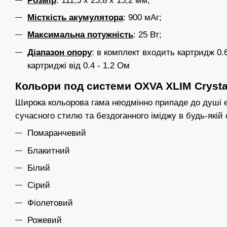
Розмір
: 111,5 x 25,8 x 15,2 мм;
Місткість акумулятора
: 900 мАг;
Максимальна потужність
: 25 Вт;
Діапазон опору
: в комплект входить картридж 0
картриджі від 0.4 - 1.2 Ом
Кольори под системи OXVA XLIM Crysta
Широка кольорова гама неодмінно припаде до душі 
сучасного стилю та бездоганного іміджу в будь-якій 
Помаранчевий
Блакитний
Білий
Сірий
Фіолетовий
Рожевий