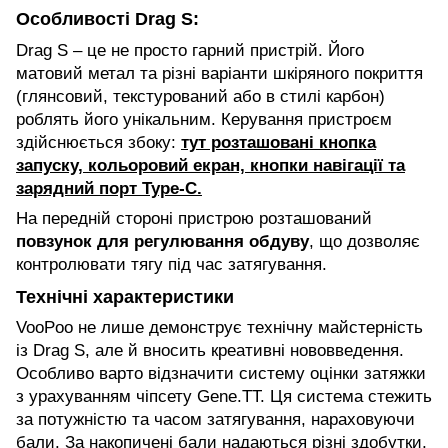
Особливості Drag S:
Drag S – це не просто гарний пристрій. Його
матовий метал та різні варіанти шкіряного покриття
(глянсовий, текстурований або в стилі карбон)
роблять його унікальним. Керування пристроєм
здійснюється збоку:
тут розташовані кнопка
запуску, кольоровий екран, кнопки навігації та
зарядний порт Type-C.
На передній стороні пристрою розташований
повзунок для регулювання обдуву
, що дозволяє
контролювати тягу під час затягування.
Технічні характеристики
VooPoo не лише демонструє технічну майстерність
із Drag S, але й вносить креативні нововведення.
Особливо варто відзначити систему оцінки затяжки
з урахуванням чіпсету Gene.TT. Ця система стежить
за потужністю та часом затягування, нараховуючи
бали. За накопичені бали надаються різні здобутки,