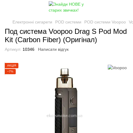
Електронні сигарети
POD системи
POD системи Voopoo
Vo
Под система Voopoo Drag S Pod Mod
Kit (Carbon Fiber) (Оригінал)
Артикул:
10346
Написати відгук
АКЦІЯ
−7%