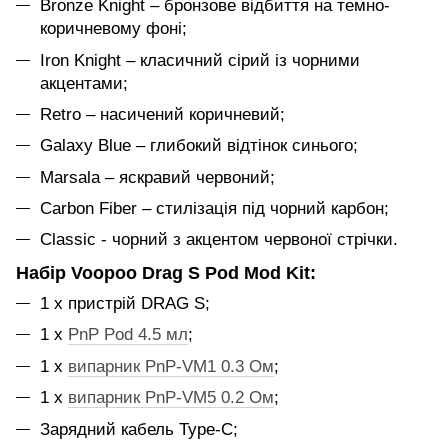
Bronze Knight – бронзове відбиття на темно-
коричневому фоні;
Iron Knight – класичний сірий із чорними
акцентами;
Retro – насичений коричневий;
Galaxy Blue – глибокий відтінок синього;
Marsala – яскравий червоний;
Carbon Fiber – стилізація під чорний карбон;
Classic - чорний з акцентом червоної стрічки.
Набір Voopoo Drag S Pod Mod Kit:
1 x пристрій DRAG S;
1 x
PnP Pod 4.5 мл
;
1 x
випарник PnP-VM1 0.3 Ом
;
1 x
випарник PnP-VM5 0.2 Ом
;
Зарядний кабель Type-C;