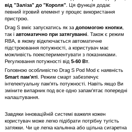
від "Заліза" до "Короля"
. Ця функція додає
певний ігровий елемент у процес використання
пристрою.
Drag S вміє запускатись як за
допомогою кнопки
,
так і
автоматично при затягуванні
. Також є режим
RBA, в якому відключається автоматичне
підстроювання потужності, а користувач має
можливість поекспериментувати з показниками.
Регулювання потужності від
5-60 Вт
.
Головною особливістю Drag S Pod Mod є наявність
Smart пам'яті
. Режим смарт забезпечує
інтелектуальну пам'ять потужності. Навіть якщо Ви
зміните випарник под все одно запам'ятає попередні
налаштування.
Завдяки інноваційній системі важеля кожен
користувач може легко підібрати потрібну тугість
затяжки. Чи це легка кальянна або щільна сигаретна