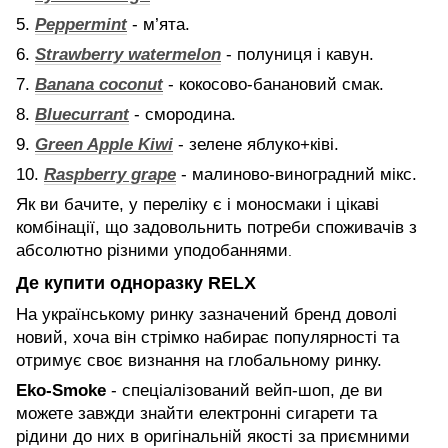
5.
Peppermint
- м’ята.
6.
Strawberry watermelon
- полуниця і кавун.
7.
Banana coconut
- кокосово-банановий смак.
8.
Bluecurrant
- смородина.
9.
Green Apple Kiwi
- зелене яблуко+ківі.
10.
Raspberry grape
- малиново-виноградний мікс.
Як ви бачите, у переліку є і моносмаки і цікаві
комбінації, що задовольнить потреби споживачів з
абсолютно різними уподобаннями
.
Де купити одноразку RELX
На українському ринку зазначений бренд доволі
новий, хоча він стрімко набирає популярності та
отримує своє визнання на глобальному ринку.
Eko-Smoke
- спеціалізований вейп-шоп, де ви
можете завжди знайти електронні сигарети та
рідини до них в оригінальній якості за приємними