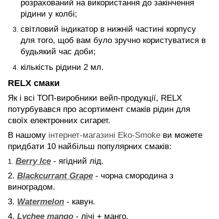
розрахований на використання до закінчення
рідини у колбі;
світловий індикатор в нижній частині корпусу
для того, щоб вам було зручно користуватися в
будьякий час доби;
кількість рідини 2 мл.
RELX смаки
Як і всі ТОП-виробники вейп-продукції, RELX
потурбувався про асортимент смаків рідин для
своїх електронних сигарет.
В нашому
інтернет-магазині Eko-Smoke
ви можете
придбати 10 найбільш популярних смаків:
Berry Ice
- ягідний лід.
1.
2.
Blackcurrant Grape
- чорна смородина з
виноградом.
3.
Watermelon
- кавун.
4.
Lychee mango
- лічі + манго.