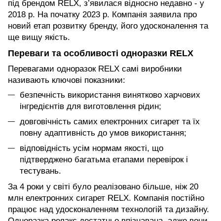
під брендом RELX, з’явилася відносно недавно - у
2018 р. На початку 2023 р. Компанія заявила про
новий етап розвитку бренду, його удосконалення та
ще вищу якість.
Переваги та особливості одноразки RELX
Перевагами одноразок RELX самі виробники
називають ключові показники:
безпечність використання винятково харчових
інгредієнтів для виготовлення рідин;
довговічність самих електронних сигарет та їх
повну адаптивність до умов використання;
відповідність усім нормам якості, що
підтверджено багатьма етапами перевірок і
тестувань.
За 4 роки у світі було реалізовано більше, ніж 20
млн електронних сигарет RELX. Компанія постійно
працює над удосконаленням технологій та дизайну.
Одноразка релакс достатньо впізнавана, адже вони