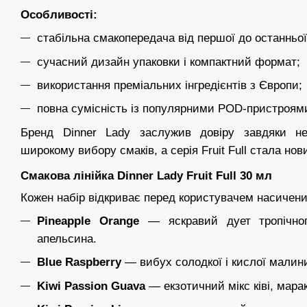
Особливості:
стабільна смакопередача від першої до останньої
сучасний дизайн упаковки і компактний формат;
використання преміальних інгредієнтів з Європи;
повна сумісність із популярними POD-пристроям
Бренд Dinner Lady заслужив довіру завдяки не
широкому вибору смаків, а серія Fruit Full стала нови
Смакова лінійка Dinner Lady Fruit Full 30 мл
Кожен набір відкриває перед користувачем насичени
Pineapple Orange
— яскравий дует тропічног
апельсина.
Blue Raspberry
— вибух солодкої і кислої малини
Kiwi Passion Guava
— екзотичний мікс ківі, марак