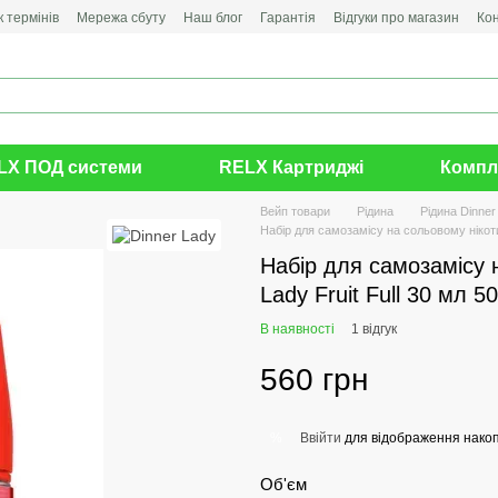
 термінів
Мережа сбуту
Наш блог
Гарантія
Відгуки про магазин
Ко
LX ПОД системи
RELX Картриджі
Компл
Вейп товари
Рідина
Рідина Dinner
Набір для самозамісу на сольовому нікотин
Набір для самозамісу н
Lady Fruit Full 30 мл 
В наявності
1 відгук
560 грн
Ввійти
для відображення накоп
%
Об'єм