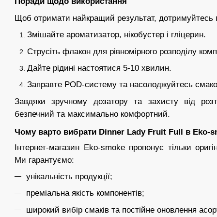
Поради щодо використання
Щоб отримати найкращий результат, дотримуйтесь пр
Змішайте ароматизатор, нікобустер і гліцерин.
Струсіть флакон для рівномірного розподілу комп
Дайте рідині настоятися 5-10 хвилин.
Заправте POD-систему та насолоджуйтесь смак
Завдяки зручному дозатору та захисту від роз
безпечний та максимально комфортний.
Чому варто вибрати Dinner Lady Fruit Full в Eko-
Інтернет-магазин Eko-smoke пропонує тільки оригі
Ми гарантуємо:
унікальність продукції;
преміальна якість компонентів;
широкий вибір смаків та постійне оновлення асо