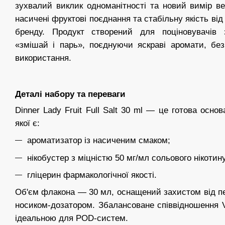
зухвалий виклик одноманітності та новий вимір ве
насичені фруктові поєднання та стабільну якість ві
бренду. Продукт створений для поціновувачів
«змішай і парь», поєднуючи яскраві аромати, бе
використання.
Деталі набору та переваги
Dinner Lady Fruit Full Salt 30 ml — це готова осно
якої є:
ароматизатор із насиченим смаком;
нікобустер з міцністю 50 мг/мл сольового нікотину
гліцерин фармакологічної якості.
Об'єм флакона — 30 мл, оснащений захистом від пе
носиком-дозатором. Збалансоване співвідношення 
ідеальною для POD-систем.