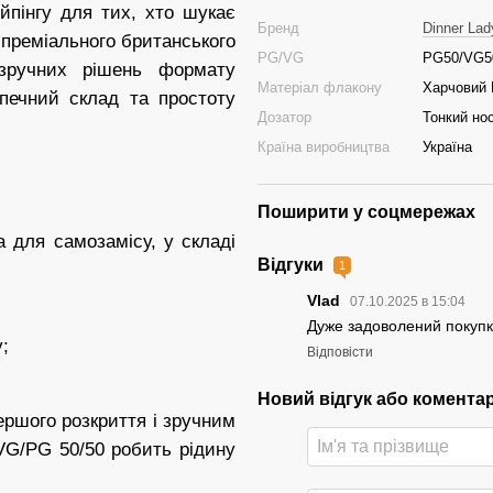
йпінгу для тих, хто шукає
Бренд
Dinner Lad
д преміального британського
PG/VG
PG50/VG5
 зручних рішень формату
Матеріал флакону
Харчовий
зпечний склад та простоту
Дозатор
Тонкий но
Країна виробництва
Україна
Поширити у соцмережах
ва для самозамісу, у складі
Відгуки
1
Vlad
07.10.2025 в 15:04
Дуже задоволений покупк
;
Відповісти
Новий відгук або комента
ршого розкриття і зручним
VG/PG 50/50 робить рідину