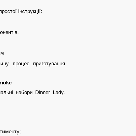
остої інструкції:
онентів.
ом
тину процес приготування
smoke
нальні набори Dinner Lady.
ртименту;