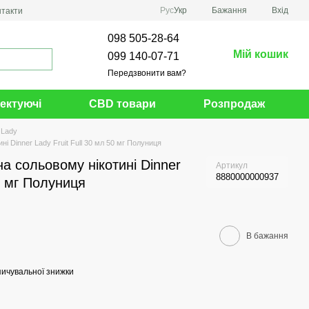
Рус
Укр
Бажання
Вхід
нтакти
098 505-28-64
Мій кошик
099 140-07-71
Передзвонити вам?
ектуючі
CBD товари
Розпродаж
 Lady
і Dinner Lady Fruit Full 30 мл 50 мг Полуниця
а сольовому нікотині Dinner
Артикул
8880000000937
50 мг Полуниця
В бажання
ичувальної знижки