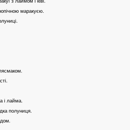
куї з лаймом і ківі.
ропічною маракуєю.
олуниці.
лясмаком.
ті.
 і лайма.
дка полуниця.
одом.