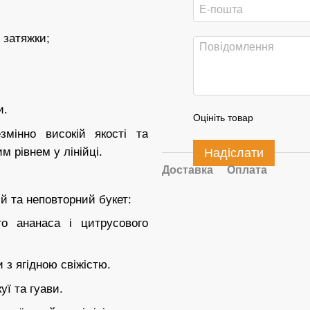
 затяжки;
и.
Оцініть товар
змінно високій якості та
м рівнем у лінійці.
Надіслати
Доставка
Оплата
й та неповторний букет:
о ананаса і цитрусового
 з ягідною свіжістю.
уї та гуави.