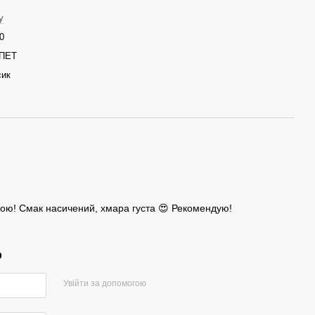
y
0
 ПЕТ
сик
ою! Смак насичений, хмара густа 😍 Рекомендую!
р
Увійти за допомогою