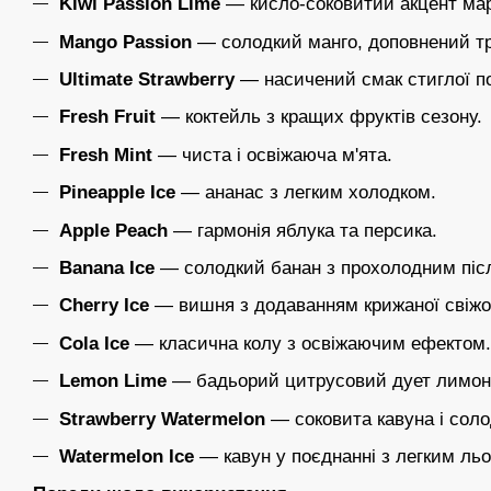
Kiwi Passion Lime
— кисло-соковитий акцент мара
Mango Passion
— солодкий манго, доповнений т
Ultimate Strawberry
— насичений смак стиглої п
Fresh Fruit
— коктейль з кращих фруктів сезону.
Fresh Mint
— чиста і освіжаюча м'ята.
Pineapple Ice
— ананас з легким холодком.
Apple Peach
— гармонія яблука та персика.
Banana Ice
— солодкий банан з прохолодним піс
Cherry Ice
— вишня з додаванням крижаної свіжос
Cola Ice
— класична колу з освіжаючим ефектом.
Lemon Lime
— бадьорий цитрусовий дует лимона
Strawberry Watermelon
— соковита кавуна і соло
Watermelon Ice
— кавун у поєднанні з легким ль