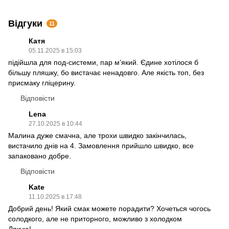
Відгуки
11
Катя
05.11.2025 в 15:03
підійшла для под-системи, пар м’який. Єдине хотілося б
більшу пляшку, бо вистачає ненадовго. Але якість топ, без
присмаку гліцерину.
Відповісти
Lena
27.10.2025 в 10:44
Малина дуже смачна, але трохи швидко закінчилась,
вистачило днів на 4. Замовлення прийшло швидко, все
запаковано добре.
Відповісти
Kate
11.10.2025 в 17:48
Добрий день! Який смак можете порадити? Хочеться чогось
солодкого, але не приторного, можливо з холодком