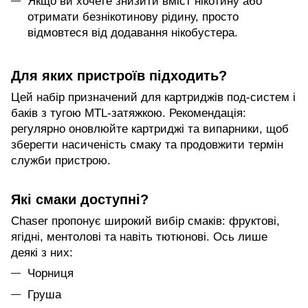
Якщо ви хочете знизити вміст нікотину або
отримати безнікотинову рідину, просто
відмовтеся від додавання нікобустера.
Для яких пристроїв підходить?
Цей набір призначений для картриджів под-систем і
баків з тугою MTL-затяжкою. Рекомендація:
регулярно оновлюйте картриджі та випарники, щоб
зберегти насиченість смаку та продовжити термін
служби пристрою.
Які смаки доступні?
Chaser пропонує широкий вибір смаків: фруктові,
ягідні, ментолові та навіть тютюнові. Ось лише
деякі з них:
Чорниця
Груша