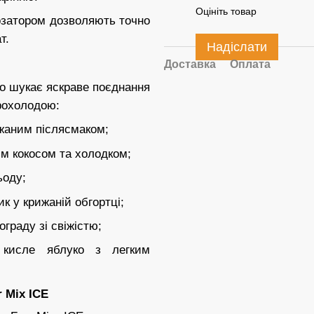
Оцініть товар
озатором дозволяють точно
т.
Надіслати
Доставка
Оплата
хто шукає яскраве поєднання
прохолодою:
жаним післясмаком;
м кокосом та холодком;
ьоду;
к у крижаній обгортці;
граду зі свіжістю;
кисле яблуко з легким
 Mix ICE