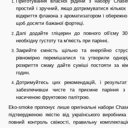
Приготування власної рідини з набору Chas
простий і зручний, якщо дотримуватися кількох
відкриття флакона з ароматизатором і обережно 
щоб досягти бажаної фортеці.
Далі додайте гліцерин до повного об'єму 3
необхідну густоту та м'якість при парінні.
Закрийте ємність щільно та енергійно струс
рівномірно перемішалися та утворили однорі
розкриття смаку дайте суміші постояти за кі
годин.
Дотримуйтесь цих рекомендацій, і результат
забезпечивши чисте та приємне паріння з
насиченою фруктовою палітрою.
Eko-smoke пропонує лише оригінальні набори Chaser 
підтвердженою якістю від українського виробник
повний контроль свіжості, правильну комплектаці