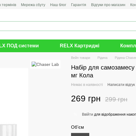
 термінів
Мережа сбуту
Наш блог
Гарантія
Відгуки про магазин
Ко
LX ПОД системи
RELX Картриджі
Компл
Вейп товари
Рідина
Рідина Chase
Набір для самозамесу 
мг Кола
Немає в наявності
Написати відгук
269 грн
299 грн
Ввійти
для відображення накоп
%
Об'єм