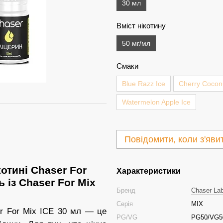
30 мл
Вміст нікотину
50 мг/мл
Смаки
Blue Razz Ice
Cherry Coconu
Watermelon Apple Ice
Повідомити, коли з'яви
отині Chaser For
Характеристики
 із Chaser For Mix
Бренд
Chaser La
Серія
MIX
er For Mix ICE 30 мл — це
PG/VG
PG50/VG5