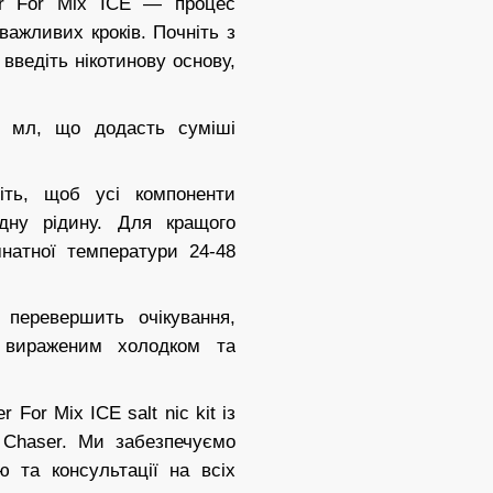
er For Mix ICE — процес
 важливих кроків.
Почніть з
введіть нікотинову основу,
0 мл, що додасть суміші
іть, щоб усі компоненти
дну рідину. Для кращого
мнатної температури 24-48
 перевершить очікування,
 вираженим холодком та
For Mix ICE salt nic kit із
а Chaser. Ми забезпечуємо
ю та консультації на всіх