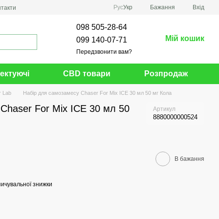
Рус
Укр
Бажання
Вхід
нтакти
098 505-28-64
Мій кошик
099 140-07-71
Передзвонити вам?
ектуючі
CBD товари
Розпродаж
r Lab
Набір для самозамесу Chaser For Mix ICE 30 мл 50 мг Кола
Chaser For Mix ICE 30 мл 50
Артикул
8880000000524
В бажання
ичувальної знижки