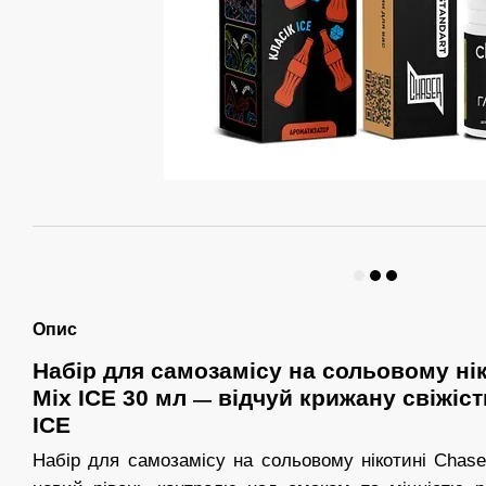
Опис
Набір для самозамісу на сольовому нік
Mix ICE 30 мл
відчуй крижану свіжість
—
ICE
Набір для самозамісу на сольовому нікотині Chas