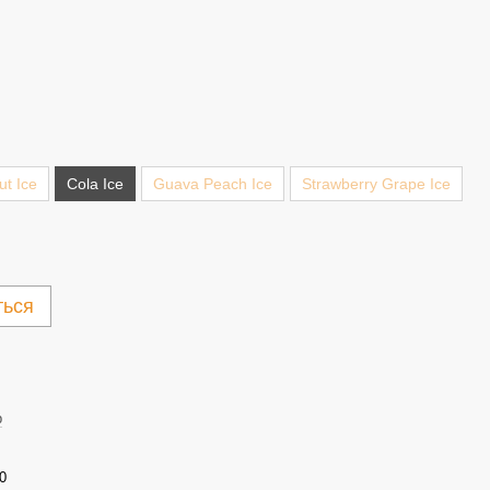
t Ice
Cola Ice
Guava Peach Ice
Strawberry Grape Ice
ться
b
0