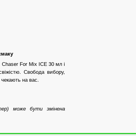
смаку
 Chaser For Mix ICE 30 мл і
свіжістю. Свобода вибору,
 чекають на вас.
стер) може бути змінена