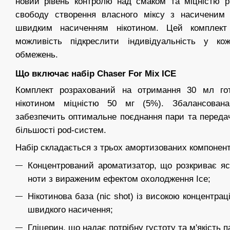
новий рівень контролю над смаком та міцністю р
свободу створення власного міксу з насиченим
швидким насиченням нікотином. Цей комплек
можливість підкреслити індивідуальність у ко
обмежень.
Що включає набір Chaser For Mix ICE
Комплект розрахований на отримання 30 мл гот
нікотином міцністю 50 мг (5%). Збалансова
забезпечить оптимальне поєднання пари та передач
більшості pod-систем.
Набір складається з трьох амортизованих компонент
Концентрований ароматизатор, що розкриває яск
ноти з вираженим ефектом охолодження Ice;
Нікотинова база (nic shot) із високою концентра
швидкого насичення;
Гліцерин, що надає потрібну густоту та м'якість п