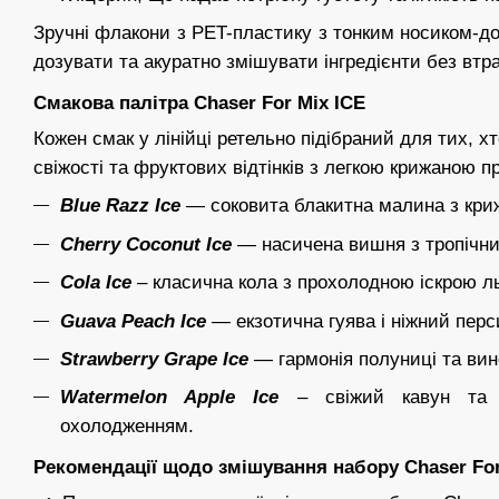
Зручні флакони з PET-пластику з тонким носиком-д
дозувати та акуратно змішувати інгредієнти без втра
Смакова палітра Chaser For Mix ICE
Кожен смак у лінійці ретельно підібраний для тих, 
свіжості та фруктових відтінків з легкою крижаною 
Blue Razz Ice
— соковита блакитна малина з кри
Cherry Coconut Ice
— насичена вишня з тропічни
Cola Ice
– класична кола з прохолодною іскрою л
Guava Peach Ice
— екзотична гуява і ніжний перси
Strawberry Grape Ice
— гармонія полуниці та вино
Watermelon Apple Ice
– свіжий кавун та 
охолодженням.
Рекомендації щодо змішування набору Chaser For