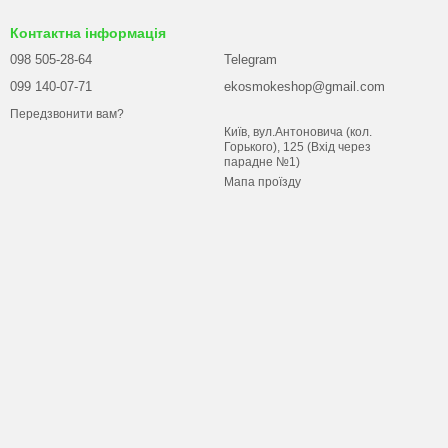
Контактна інформація
098 505-28-64
Telegram
099 140-07-71
ekosmokeshop@gmail.com
Передзвонити вам?
Київ, вул.Антоновича (кол.
Горького), 125 (Вхід через
парадне №1)
Мапа проїзду