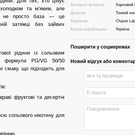
ідини. Для тих, хто цінує
Матеріал флакону
Харчовий
 холодком та м'яким, але
Дозатор
Тонкий но
т не просто база — це
Виробник
Chazer La
жній затяжці без зайвих
Країна виробництва
Україна
Поширити у соцмережах
ової рідини із сольовим
на формула PG/VG 50/50
Новий відгук або комента
і смаку, що підходить для
ів:
раві фруктові та десертні
цією сольового нікотину для
арінню.