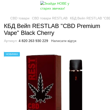
CBD товари
CBD товари RESTLAB
КБД Вейп RESTLAB "CBD 
КБД Вейп RESTLAB "CBD Premium
Vape" Black Cherry
Артикул:
4 820 263 930 229
Написати відгук
НОВИНКА