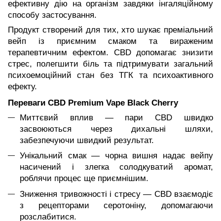
ефективну дію на організм завдяки інгаляційному
способу застосування.
Продукт створений для тих, хто шукає преміальний
вейп із приємним смаком та вираженим
терапевтичним ефектом. CBD допомагає знизити
стрес, полегшити біль та підтримувати загальний
психоемоційний стан без ТГК та психоактивного
ефекту.
Переваги CBD Premium Vape Black Cherry
Миттєвий вплив — пари CBD швидко
засвоюються через дихальні шляхи,
забезпечуючи швидкий результат.
Унікальний смак — чорна вишня надає вейпу
насичений і злегка солодкуватий аромат,
роблячи процес ще приємнішим.
Зниження тривожності і стресу — CBD взаємодіє
з рецепторами серотоніну, допомагаючи
розслабитися.