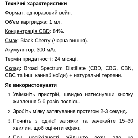
Технічні характеристики
Формат
: одноразовий вейп.
Об'єм картриджа
: 1 мл.
Концентрація CBD
: 84%.
Смак
: Black Cherry (чорна вишня).
Акумулятор
: 300 мАг.
Термін придатності
: 24 місяці.
Склад
: Broad Spectrum Distillate (CBD, CBG, CBN,
CBC та інші каннабіноїди) + натуральні терпени.
Як використовувати
Увімкніть пристрій, швидко натиснувши кнопку
живлення 5-6 разів поспіль.
Зробіть м'яку затягування протягом 2-3 секунд.
Почніть з однієї затяжки та зачекайте 15–30
хвилин, щоб оцінити ефект.
При необхідності збільште дозу, але не