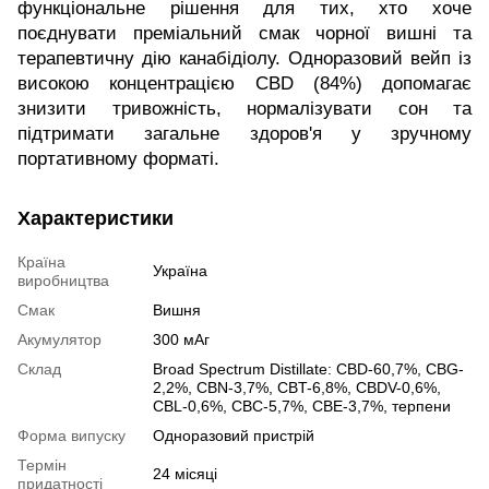
функціональне рішення для тих, хто хоче
поєднувати преміальний смак чорної вишні та
терапевтичну дію канабідіолу. Одноразовий вейп із
високою концентрацією CBD (84%) допомагає
знизити тривожність, нормалізувати сон та
підтримати загальне здоров'я у зручному
портативному форматі.
Характеристики
Країна
Україна
виробництва
Смак
Вишня
Акумулятор
300 мАг
Склад
Broad Spectrum Distillate: CBD-60,7%, CBG-
2,2%, CBN-3,7%, CBT-6,8%, CBDV-0,6%,
CBL-0,6%, CBC-5,7%, CBE-3,7%, терпени
Форма випуску
Одноразовий пристрій
Термін
24 місяці
придатності