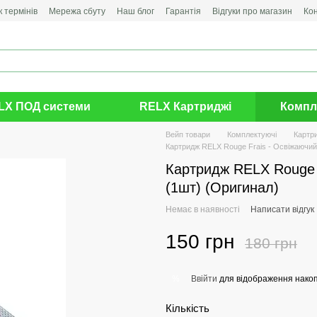
 термінів
Мережа сбуту
Наш блог
Гарантія
Відгуки про магазин
Ко
LX ПОД системи
RELX Картриджі
Компл
Вейп товари
Комплектуючі
Картр
Картридж RELX Rouge Frais - Освіжаючий 
Картридж RELX Rouge F
(1шт) (Оригинал)
Немає в наявності
Написати відгук
150 грн
180 грн
Ввійти
для відображення накоп
%
Кількість