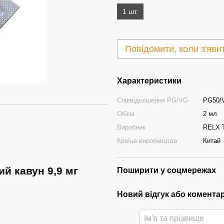
1 шт.
Повідомити, коли з'яви
Характеристики
Співвідношення PG/VG
PG50/V
Об'єм
2 мл
Виробник
RELX T
Країна виробництва
Китай
ий кавун 9,9 мг
Поширити у соцмережах
Новий відгук або комента