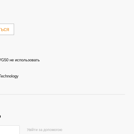
ться
G50 не использовать
echnology
р
Увійти за допомогою