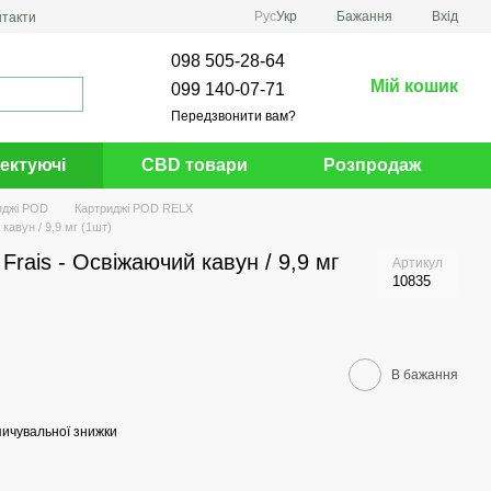
Рус
Укр
Бажання
Вхід
нтакти
098 505-28-64
Мій кошик
099 140-07-71
Передзвонити вам?
ектуючі
CBD товари
Розпродаж
иджі POD
Картриджі POD RELX
кавун / 9,9 мг (1шт)
rais - Освіжаючий кавун / 9,9 мг
Артикул
10835
В бажання
ичувальної знижки