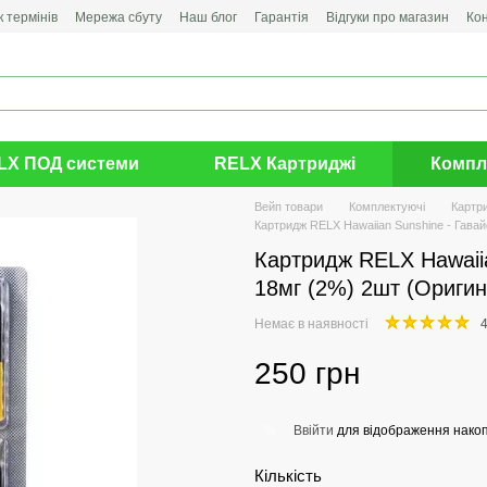
 термінів
Мережа сбуту
Наш блог
Гарантія
Відгуки про магазин
Ко
LX ПОД системи
RELX Картриджі
Компл
Вейп товари
Комплектуючі
Картр
Картридж RELX Hawaiian Sunshine - Гава
Картридж RELX Hawaiia
18мг (2%) 2шт (Оригин
Немає в наявності
4
250 грн
Ввійти
для відображення накоп
%
Кількість