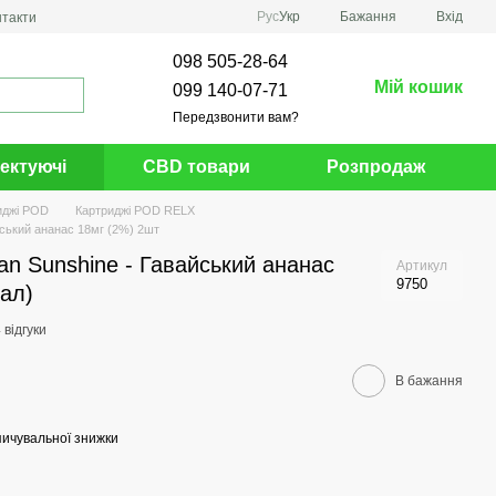
Рус
Укр
Бажання
Вхід
нтакти
098 505-28-64
Мій кошик
099 140-07-71
Передзвонити вам?
ектуючі
CBD товари
Розпродаж
иджі POD
Картриджі POD RELX
йський ананас 18мг (2%) 2шт
n Sunshine - Гавайський ананас
Артикул
9750
ал)
 відгуки
В бажання
ичувальної знижки