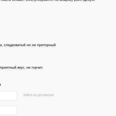
ю
м, сладковатый но не приторный
риятный вкус, не горчит.
р
Увійти за допомогою