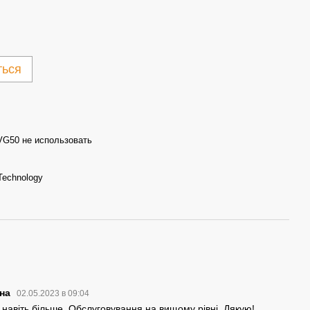
ться
G50 не использовать
echnology
ина
02.05.2023 в 09:04
, навіть більше. Обслуговування на вищому рівні. Дякую!