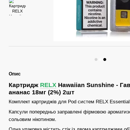
Опис
Картридж
RELX
Hawaiian Sunshine - Га
ананас 18мг (2%) 2шт
Комплект картриджів для Pod систем RELX Essential та 
Капсули попередньо заправлені фірмовою ароматиз
сольовим нікотином.
Одна упаковка містить стік із двома картриджами об