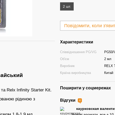
2 шт.
Повідомити, коли з'яви
Характеристики
Співвідношення PG/VG
PG50/V
Об'єм
2 мл
Виробник
RELX T
Країна виробництва
Китай
вайський
Поширити у соцмережах
Relx Infinity Starter Kit.
ованою рідиною з
Відгуки
4
каурковская валент
'ємом 1.8-1.9 мл.
Чудові аромати, все + 10