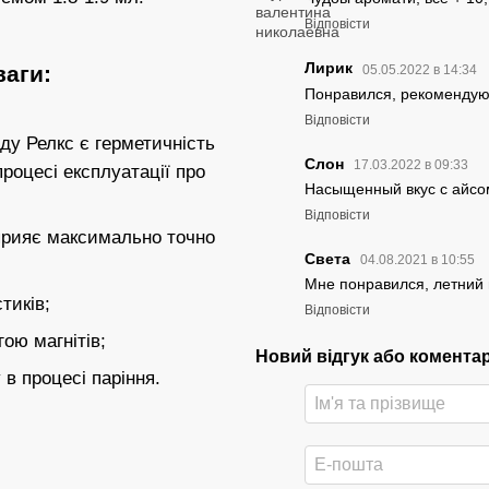
Відповісти
Лирик
ваги:
05.05.2022 в 14:34
Понравился, рекоменду
Відповісти
ду Релкс є герметичність
Слон
17.03.2022 в 09:33
роцесі експлуатації про
Насыщенный вкус с айсо
Відповісти
сприяє максимально точно
Света
04.08.2021 в 10:55
Мне понравился, летний п
тиків;
Відповісти
гою магнітів;
Новий відгук або комента
 в процесі паріння.