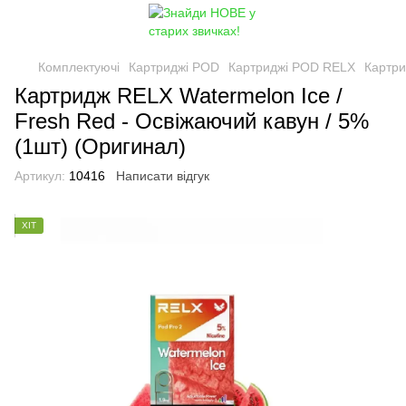
Комплектуючі
Картриджі POD
Картриджі POD RELX
Картри
Картридж RELX Watermelon Ice /
Fresh Red - Освіжаючий кавун / 5%
(1шт) (Оригинал)
Артикул:
10416
Написати відгук
ХІТ