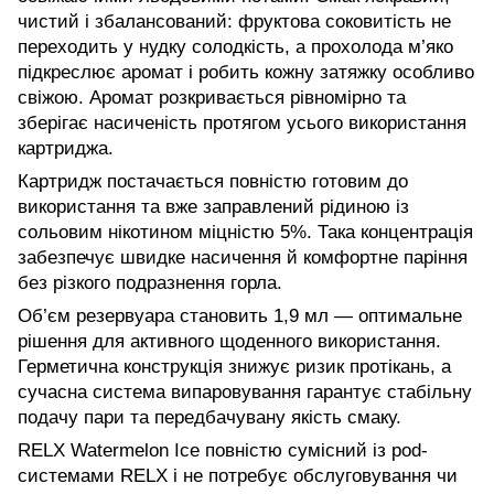
чистий і збалансований: фруктова соковитість не
переходить у нудку солодкість, а прохолода м’яко
підкреслює аромат і робить кожну затяжку особливо
свіжою. Аромат розкривається рівномірно та
зберігає насиченість протягом усього використання
картриджа.
Картридж постачається повністю готовим до
використання та вже заправлений рідиною із
сольовим нікотином міцністю 5%. Така концентрація
забезпечує швидке насичення й комфортне паріння
без різкого подразнення горла.
Об’єм резервуара становить 1,9 мл — оптимальне
рішення для активного щоденного використання.
Герметична конструкція знижує ризик протікань, а
сучасна система випаровування гарантує стабільну
подачу пари та передбачувану якість смаку.
RELX Watermelon Ice повністю сумісний із pod-
системами RELX і не потребує обслуговування чи