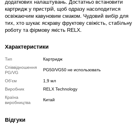
додаткових налаштувань. Достатньо встановити
картридж у пристрій, щоб одразу насолодитися
освіжаючим кавуновим смаком. Чудовий вибір для
тих, хто шукає яскраву фруктову свіжість, стабільну
роботу та фірмову якість RELX.
Характеристики
Тип
Картридж
Співвідношення
PG50/VG50 не использовать
PG/VG
Об'єм
1,9 мл
Виробник
RELX Technology
Країна
Китай
виробництва
Відгуки