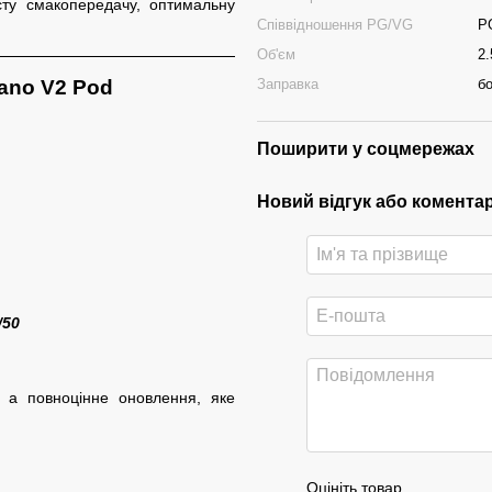
сту смакопередачу, оптимальну
Співвідношення PG/VG
P
Об'єм
2.
Nano V2 Pod
Заправка
б
)
Поширити у соцмережах
Новий відгук або комента
/50
 а повноцінне оновлення, яке
Оцініть товар