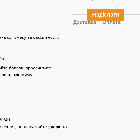
Надіслати
Доставка
Оплата
ндарт смаку та стабільності.
би:
айте бавовні просочитися.
и вище мінімуму.
60/40.
о сонця, не допускайте ударів та