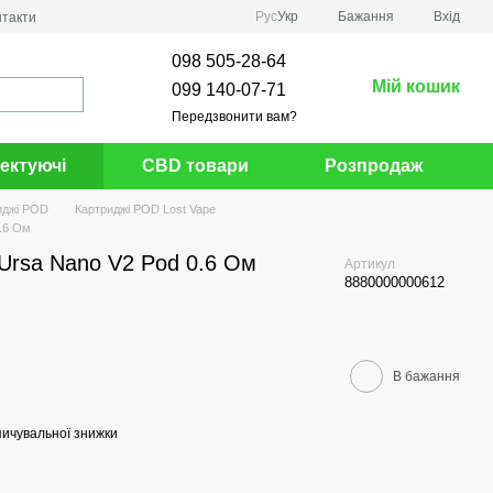
Рус
Укр
Бажання
Вхід
нтакти
098 505-28-64
Мій кошик
099 140-07-71
Передзвонити вам?
ектуючі
CBD товари
Розпродаж
иджі POD
Картриджі POD Lost Vape
.6 Ом
rsa Nano V2 Pod 0.6 Ом
Артикул
8880000000612
В бажання
ичувальної знижки