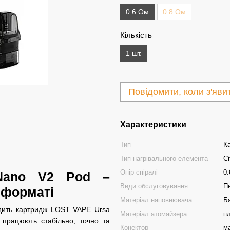
0.6 Ом
0.8 Ом
Кількість
1 шт.
Повідомити, коли з'яви
Характеристики
Тип
К
Тип нагрівального елемента
Сі
Опір спіралі
0.
Nano V2 Pod –
Види обслуговування
П
 форматі
Матеріал наповнювача
Ба
одить картридж LOST VAPE Ursa
Матеріал атомайзера
п
 працюють стабільно, точно та
Конектор
м