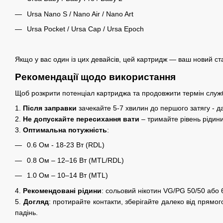
Ursa Nano S / Nano Air / Nano Art
Ursa Pocket / Ursa Cap / Ursa Epoch
Якщо у вас один із цих девайсів, цей картридж — ваш новий ста
Рекомендації щодо використання
Щоб розкрити потенціал картриджа та продовжити термін служ
1.
Після заправки
зачекайте 5-7 хвилин до першого затягу - д
2.
Не допускайте пересихання вати
– тримайте рівень рідин
3.
Оптимальна потужність
:
0.6 Ом - 18-23 Вт (RDL)
0.8 Ом – 12–16 Вт (MTL/RDL)
1.0 Ом – 10–14 Вт (MTL)
4.
Рекомендовані рідини
: сольовий нікотин VG/PG 50/50 або 
5.
Догляд
: протирайте контакти, зберігайте далеко від прямог
падінь.