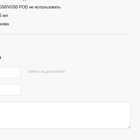
G50/VG50 POD не использовать
5 мл
окова
р
Увійти за допомогою