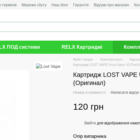
 термінів
Мережа сбуту
Наш блог
Гарантія
Відгуки про магазин
Ко
LX ПОД системи
RELX Картриджі
Компл
Вейп товари
Комплектуючі
Картр
Картридж LOST VAPE Ursa Nano V2 Pod 0
Картридж LOST VAPE U
(Оригинал)
Немає в наявності
Написати відгук
120 грн
Ввійти
для відображення накоп
%
Опір випарника