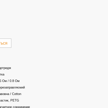
ться
артридж
тка
6 Ом / 0.8 Ом
ерезаправляємий
вовна / Сotton
ластик, PETG
агнитное соединение