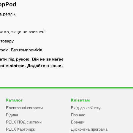
TopPod
а реплік.
жемо, якщо не впевнені.
 товару.
рою. Без компромісів.
ати під рукою. Він не вимагає
ої мілілітри. Додайте в кошик
Каталог
Клієнтам
Електронні сигарети
Вхід до кабінету
Рідина
Про нас
RELX ПОД системи
Бренди
RELX Картриджі
Дисконтна програма