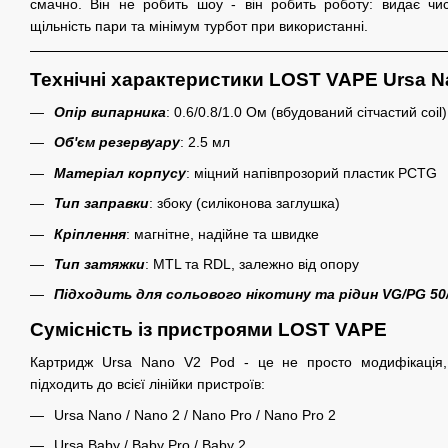
смачно. Він не робить шоу - він робить роботу: видає чи
щільність пари та мінімум турбот при використанні.
Технічні характеристики LOST VAPE Ursa 
Опір випарника
: 0.6/0.8/1.0 Ом (вбудований сітчастий coil
Об'єм резервуару
: 2.5 мл
Матеріал корпусу
: міцний напівпрозорий пластик PCTG
Тип заправки
: збоку (силіконова заглушка)
Кріплення
: магнітне, надійне та швидке
Тип затяжки
: MTL та RDL, залежно від опору
Підходить для сольового нікотину та рідин VG/PG 50
Сумісність із пристроями LOST VAPE
Картридж Ursa Nano V2 Pod - це не просто модифікація,
підходить до всієї лінійки пристроїв:
Ursa Nano / Nano 2 / Nano Pro / Nano Pro 2
Ursa Baby / Baby Pro / Baby 2