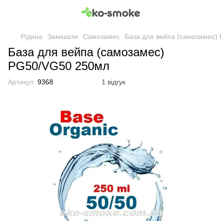
Рідина
Замішати
Самозамес
База для вейпа (самозамес)
База для вейпа (самозамес)
PG50/VG50 250мл
Артикул:
9368
1 відгук