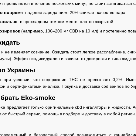
т проявляется в течение нескольких минут, не стоит затягиваться 
во вовремя
: падение заряда ниже 20% снижает качество пара.
равильно
: в прохладном темном месте, плотно закрытой.
дозировок
(например, 100–200 мг CBD на 10 мл) и постепенно по
жидать
и не изменяет сознание. Ожидать стоит легкое расслабление, сни
мулы). Эффект индивидуален и зависит от дозировки и типа жидкос
во Украины
 при условии, что содержание THC не превышает 0,2%. Име
ой и сертификатами анализа. Покупка и доставка cbd вейпов по Ук
ыбрать Eko-smoke
ke предлагает только оригинальные cbd ингаляторы и жидкости. 
ают быстрый сервис, помощь в подборе и доставку в любой регион.
овременный и безопасный способ познакомиться с каннабидио