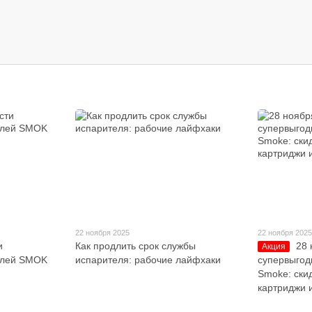
22 ноября 2025
22 ноября 202
и
Как продлить срок службы
28 
Акция
елей SMOK
испарителя: рабочие лайфхаки
супервыгод
Smoke: скид
картриджи 