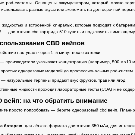
ие pod-системы. Оснащены аккумулятором, который можно заряж
е использовать разные вкусы или экономить на долгосрочной перспе
с жидкостью и встроенной спиралью, которые подходят к батареям
 — достаточно cbd картридж 510 купить и подключить к имеющему
спользования CBD вейпов
йствие наступает через 1–5 минут после затяжки.
— производители указывают концентрацию (например, 500 мг/10 мл
простых одноразовых моделей до профессиональных pod-систем.
— натуральные терпены придают вкус фруктов, трав или ягод.
твенные жидкости проходят лабораторные тесты (COA) и не содер
 вейп: на что обратить внимание
отите просто попробовать — берите одноразовый cbd вейп. Плани
на батарею
: для лёгкого формата достаточно 350 мАч, для интенс
и выбираете картриджи, смотрите, чтобы батарея имела стандарт 5