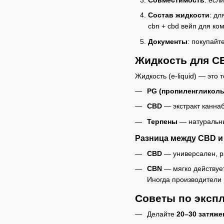
Состав жидкости
: дл
cbn + cbd вейп для ко
Документы
: покупай
Жидкость для C
Жидкость (e-liquid) — это
PG (пропиленгликоль
CBD
— экстракт канна
Терпены
— натуральны
Разница между CBD 
CBD
— универсален, ра
CBN
— мягко действует
Иногда производители 
Советы по эксп
Делайте
20–30 затяже