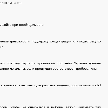
слишком часто.
вышайте при необходимости.
жение тревожности, поддержку концентрации или подготовку ко
ти.
нно поэтому сертифицированный cbd вейп Украина должен
раине легальны, если продукция соответствует требованиям.
Ассортимент включает одноразовые модели, pod-системы и cbd
лом. Чтобы не ошибиться в выборе, важно учитывать тип