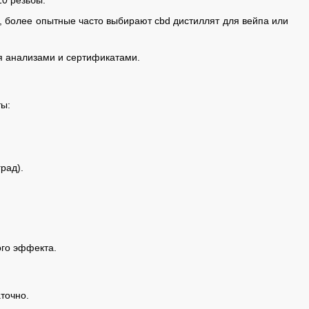
), более опытные часто выбирают cbd дистиллят для вейпа или
я анализами и сертификатами.
ты:
рад).
ого эффекта.
точно.