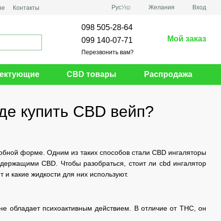
Рус
Укр
Желания
Вход
не
Контакты
098 505-28-64
Мой заказ
099 140-07-71
Перезвонить вам?
ектующие
CBD товары
Распродажа
где купить CBD вейп?
обной форме. Одним из таких способов стали CBD ингаляторы
одержащими CBD. Чтобы разобраться, стоит ли cbd ингалятор
ют и какие жидкости для них используют.
не обладает психоактивным действием. В отличие от THC, он