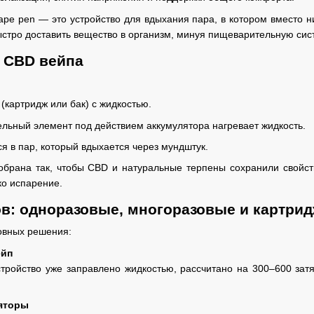
pe pen — это устройство для вдыхания пара, в котором вместо н
ыстро доставить вещество в организм, минуя пищеварительную сист
 CBD вейпа
 (картридж или бак) с жидкостью.
ельный элемент под действием аккумулятора нагревает жидкость.
я в пар, который вдыхается через мундштук.
брана так, чтобы CBD и натуральные терпены сохранили свойства
ко испарение.
в: одноразовые, многоразовые и картри
овных решения:
ейп
стройство уже заправлено жидкостью, рассчитано на 300–600 затя
яторы