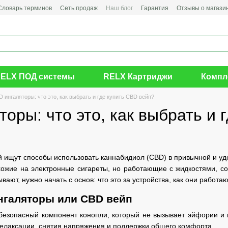
Словарь терминов
Сеть продаж
Наш блог
Гарантия
Отзывы о магази
ELX ПОД системы
RELX Картриджи
Компл
 ингаляторы: что это, как выбрать и где купить CBD вейп?
оры: что это, как выбрать и 
 ищут способы использовать каннабидиол (CBD) в привычной и уд
хожие на электронные сигареты, но работающие с жидкостями, с
вают, нужно начать с основ: что это за устройства, как они работа
нгаляторы или CBD вейп
безопасный компонент конопли, который не вызывает эйфории и 
релаксации, снятия напряжения и поддержки общего комфорта.