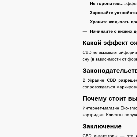
Не торопитесь
: эффек
Заряжайте устройст
Храните жидкость п
Начинайте с низких 
Какой эффект о
CBD не вызывает эйфории 
сну (в зависимости от фор
Законодательст
В Украине CBD разрешён
сопровождаться маркировк
Почему стоит в
Интернет-магазин Eko-smo
картриджи. Клиенты получ
Заключение
CBD ингаляторы — это с