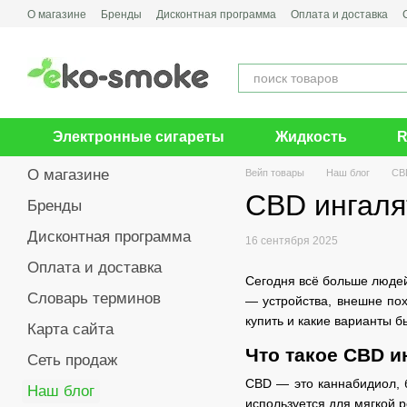
Перейти к основному контенту
О магазине
Бренды
Дисконтная программа
Оплата и доставка
Электронные сигареты
Жидкость
R
О магазине
Вейп товары
Наш блог
CBD
CBD ингалят
Бренды
Дисконтная программа
16 сентября 2025
Оплата и доставка
Сегодня всё больше людей
Словарь терминов
— устройства, внешне по
купить и какие варианты бы
Карта сайта
Что такое CBD и
Сеть продаж
CBD — это каннабидиол, 
Наш блог
используется для мягкой 