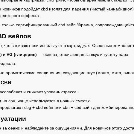
я новичков подойдёт cbd изолят для парения (чистый каннабидиол
мплексного эффекта.
те только сертифицированный cbd вейп Украина, сопровождающийс
BD вейпов
 то, что заливают или используют в картриджах. Основные компонен
)
и
VG (глицерин)
— основа, отвечающая за вкус и густоту пара.
бидиола.
е ароматические соединения, создающие вкус (манго, мята, виног
и CBN
сслабляет и снижает уровень стресса.
 на сон, чаще используется в ночных смесях.
предлагают cbg + cbd вейп или cbn + cbd вейп для комбинированн
луатации
к за сеанс
и наблюдайте за ощущениями. Для новичков этого доста