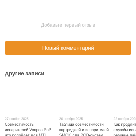
Добавьте первый отзыв
Новый комментарий
Другие записи
27 ноября 2025
26 ноября 2025
22 ноября 202
Совместимость
Таблица совместимости
Как продлит
испарителей Voopoo PnP:
картриджей и испарителей
службы исп
что подойдёт для MTL,
SMOK для POD-систем
рабочие ла