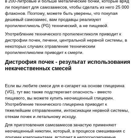
в 200-литровые и больше металические бочки, которые вряд
ли покупают для самозамесов, чтобы сделать из него 25 000
флаконов. Поэтому, можете быть уверены, что покупая
дешевый самозамес, вам продавцы реализуют
пропиленгликоль (PG) технический, а не пищевой.
Употребление технического пропиленгликоля приводит к
дистрофии почек, печени, центральной нервной системы, в
некоторых случаях отравление техническим
пропиленгликолем приводит к смерти.
Дистрофия почек - результат использования
некачественных смесей
Если вы любите смеси для е-сигарет на основе глицерина
(VG), тут вас также подстерегает опасность - вместо
пищевого, вы можете купить неочищенный глицерин.
Употребление технического глицерина приводит к
тяжелейшим отправлениям, интоксикации нервной системы,
отекам почек и летальному исходу.
Для приготовления самозамесов зачастую применяют
неочищенный никотин, который, в процессе смешивания с
другими компонентами, вступает в непрогнозируемые