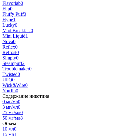
Flavorlab
0
Flip
0
Fluffy Puff
0
Hype
1
Lucky
0
Mad Breakfast
0
Mini Liquid
1
Nova
0
Reflex
0
Refrost
0
Simply
0
Steampuff
2
Troublemaker
0
Twisted
0
UliQ
0
Wick&Wire
0
YouJin
0
Содержание никотина
0 мг/мл
0
3 мг/мл
0
25 мг/мл
0
50 мг/мл
8
Объем
10 мл
0
15 мл
1