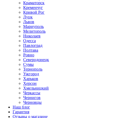
Краматорск
Кременчуг
Кривой Рог
Луцк
Львов
Мариуполь
Мелитополь
Николаев
Одесса
Павлоград
Полтава
Ровно
Северодонецк
Сумы
Тернополь
Ужгород
Харьков
Херсон
Хмельницкий
Черкассы
Чернигов
Черновцы
Наш блог
Гарантия
Отзывы о магазине