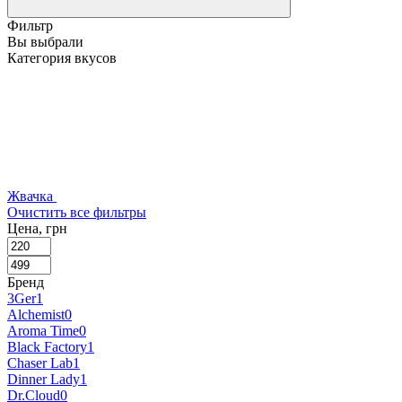
Фильтр
Вы выбрали
Категория вкусов
Жвачка
Очистить все фильтры
Цена, грн
Бренд
3Ger
1
Alchemist
0
Aroma Time
0
Black Factory
1
Chaser Lab
1
Dinner Lady
1
Dr.Cloud
0