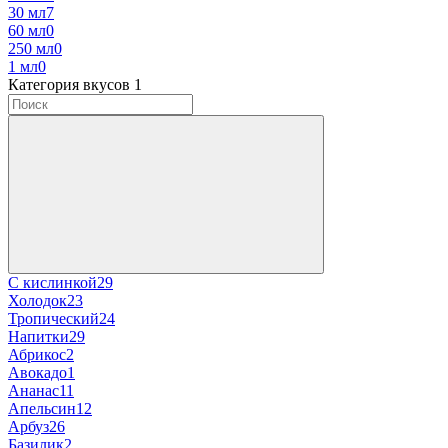
30 мл
7
60 мл
0
250 мл
0
1 мл
0
Категория вкусов
‍
1
С кислинкой
29
Холодок
23
Тропический
24
Напитки
29
Абрикос
2
Авокадо
1
Ананас
11
Апельсин
12
Арбуз
26
Базилик
2