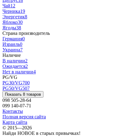
Цитрус
18
Чай
12
Черника
19
Энергетик
8
Яблоко
30
Ягоды
38
Страна производитель
Германия
0
Израиль
0
Украина
7
Наличие
В наличии
2
Ожидается
2
Нет в наличии
4
PG/VG
PG30/VG70
0
PG50/VG50
7
Показать 8 товаров
098 505-28-64
099 140-07-71
Контакты
Полная версия сайта
Карта сайта
© 2015—2026
Найди НОВОЕ в старых привычках!