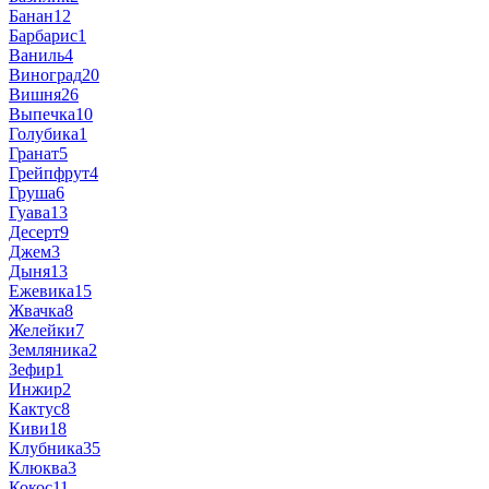
Банан
12
Барбарис
1
Ваниль
4
Виноград
20
Вишня
26
Выпечка
10
Голубика
1
Гранат
5
Грейпфрут
4
Груша
6
Гуава
13
Десерт
9
Джем
3
Дыня
13
Ежевика
15
Жвачка
8
Желейки
7
Земляника
2
Зефир
1
Инжир
2
Кактус
8
Киви
18
Клубника
35
Клюква
3
Кокос
11