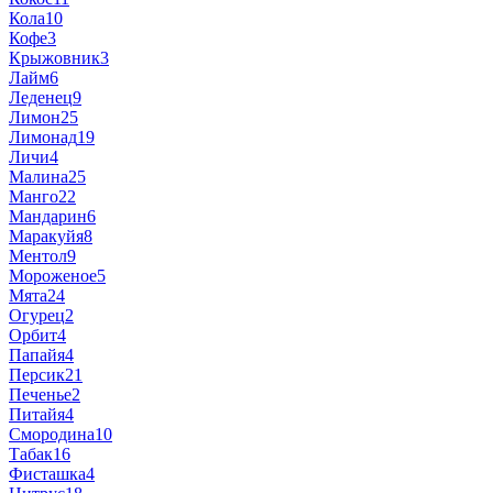
Кола
10
Кофе
3
Крыжовник
3
Лайм
6
Леденец
9
Лимон
25
Лимонад
19
Личи
4
Малина
25
Манго
22
Мандарин
6
Маракуйя
8
Ментол
9
Мороженое
5
Мята
24
Огурец
2
Орбит
4
Папайя
4
Персик
21
Печенье
2
Питайя
4
Смородина
10
Табак
16
Фисташка
4