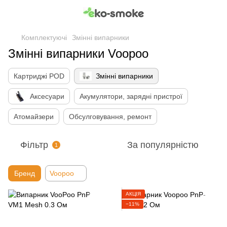
Комплектуючі
Змінні випарники
Змінні випарники Voopoo
Картриджі POD
Змінні випарники
Аксесуари
Акумулятори, зарядні пристрої
Атомайзери
Обсулговування, ремонт
Фільтр
За популярністю
1
Бренд
Voopoo
АКЦІЯ
−11%