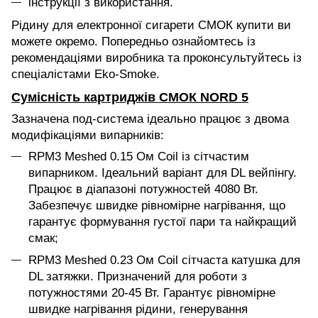
інструкції з використання.
Рідину для електронної сигарети СМОК купити ви
можете окремо. Попередньо ознайомтесь із
рекомендаціями виробника та проконсультуйтесь із
спеціалістами Eko-Smoke.
Сумісність картриджів СМОК NORD 5
Зазначена под-система ідеально працює з двома
модифікаціями випарників:
RPM3 Meshed 0.15 Ом Coil із сітчастим
випарником. Ідеальний варіант для DL вейпінгу.
Працює в діапазоні потужностей 4080 Вт.
Забезпечує швидке рівномірне нагрівання, що
гарантує формування густої пари та найкращий
смак;
RPM3 Meshed 0.23 Ом Coil сітчаста катушка для
DL затяжки. Призначений для роботи з
потужностями 20-45 Вт. Гарантує рівномірне
швидке нагрівання рідини, генерування