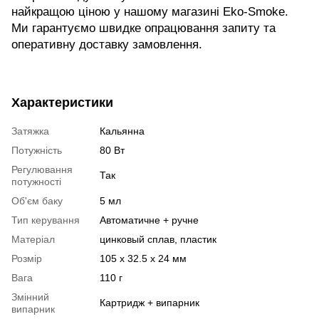
найкращою ціною у нашому магазині Eko-Smoke.
Ми гарантуємо швидке опрацювання запиту та
оперативну доставку замовлення.
Характеристики
Затяжка
Кальянна
Потужність
80 Вт
Регулювання
Так
потужності
Об'єм баку
5 мл
Тип керування
Автоматичне + ручне
Матеріал
цинковый сплав, пластик
Розмір
105 x 32.5 x 24 мм
Вага
110 г
Змінний
Картридж + випарник
випарник