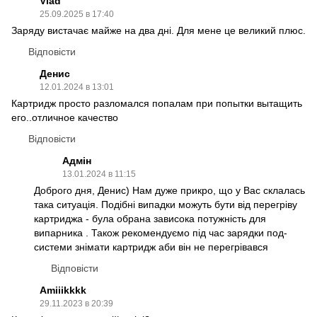
Vlad
25.09.2025 в 17:40
Заряду вистачає майже на два дні. Для мене це великий плюс.
Відповісти
Денис
12.01.2024 в 13:01
Картридж просто разломался попалам при попытки вытащить
его..отличное качество
Відповісти
Адмін
13.01.2024 в 11:15
Доброго дня, Денис) Нам дуже прикро, що у Вас склалась
така ситуація. Подібні випадки можуть бути від перегріву
картриджа - була обрана зависока потужність для
випарника . Також рекомендуємо під час зарядки под-
системи знімати картридж аби він не перегрівався
Відповісти
Amiiikkkk
29.11.2023 в 20:39