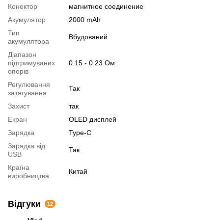
Конектор
магнитное соединение
Акумулятор
2000 mAh
Тип
Вбудований
акумулятора
Діапазон
підтримуваних
0.15 - 0.23 Ом
опорів
Регулювання
Так
затягування
Захист
так
Екран
OLED дисплей
Зарядка
Type-C
Зарядка від
Так
USB
Країна
Китай
виробництва
Відгуки
12