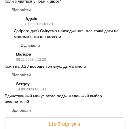
Коли зʼявиться у чорній шкірі?
Відповісти
Адмін
01.12.2023 в 12:13
Доброго дня) Очікуємо надходження, але точні дати не
можемо поки що сказати
Відповісти
Валєра
09.11.2023 в 12:23
Койл на 0.23 вообще топ вкус, дыма много
Відповісти
Sergey
14.09.2023 в 05:41
Единственный минус этого пода- маленький выбор
испарителей
Відповісти
Ще 5 відгуків