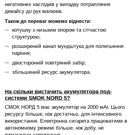
негативних наслідків у випадку потрапляння
девайсу до рук малюків.
Також до переваг можемо віднести:
котушку з низьким опором та сітчастою
структурою;
розширений канал мундштука для полегшення
паріння;
двосторонній повітряний забір;
збільшений ресурс акумулятора.
На скільки вистачить акумулятора под-
системи SMOK NORD 5?
СМОК НОРД 5 має акумулятор на 2000 мАг. Цього
ресурсу більше, ніж достатньо, для інтенсивного
використання. Електронна сигарета працюватиме в
автономному режимі більше, ніж добу, не
вимагаючи заряджання.