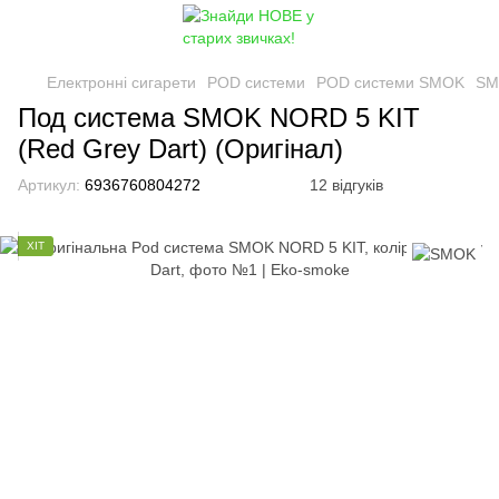
Електронні сигарети
POD системи
POD системи SMOK
SM
Под система SMOK NORD 5 KIT
(Red Grey Dart) (Оригінал)
Артикул:
6936760804272
12 відгуків
ХІТ