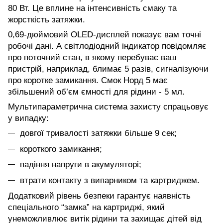
80 Вт. Це вплине на інтенсивність смаку та
жорсткість затяжки.
0,69-дюймовий OLED-дисплей показує вам точні
робочі дані. А світлодіодний індикатор повідомляє
про поточний стан, в якому перебуває ваш
пристрій, наприклад, блимає 5 разів, сигналізуючи
про коротке замикання. Смок Норд 5 має
збільшений об’єм ємності для рідини - 5 мл.
Мультипараметрична система захисту спрацьовує
у випадку:
довгої тривалості затяжки більше 9 сек;
короткого замикання;
падіння напруги в акумуляторі;
втрати контакту з випарником та картриджем.
Додатковий рівень безпеки гарантує наявність
спеціального “замка” на картриджі, який
унеможливлює витік рідини та захищає дітей від