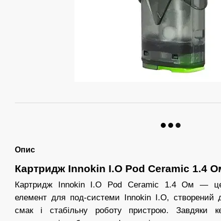
Опис
Картридж Innokin I.O Pod Ceramic 1.4 О
Картридж Innokin I.O Pod Ceramic 1.4 Ом — це
елемент для под-системи Innokin I.O, створений 
смак і стабільну роботу пристрою. Завдяки ке