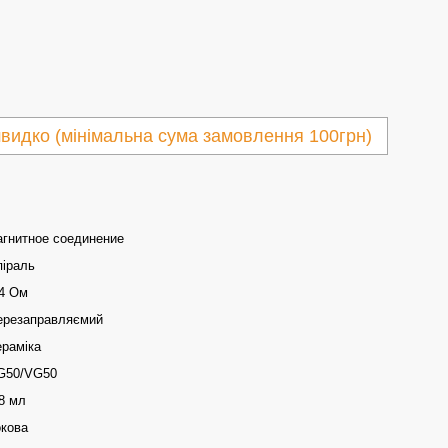
видко (мінімальна сума замовлення 100грн)
агнитное соединение
піраль
.4 Ом
ерезаправляємий
ераміка
G50/VG50
8 мл
окова