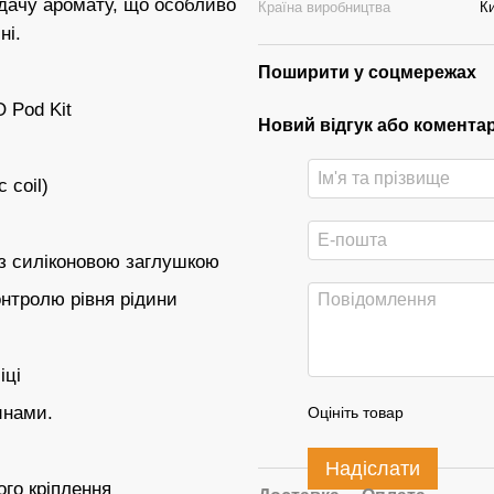
едачу аромату, що особливо
Країна виробництва
К
ні.
Поширити у соцмережах
O Pod Kit
Новий відгук або комента
 coil)
р з силіконовою заглушкою
нтролю рівня рідини
іці
инами.
Оцініть товар
Надіслати
ого кріплення