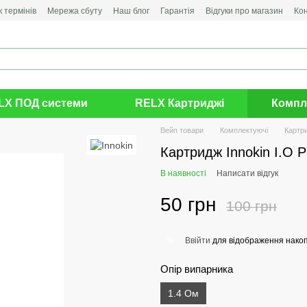
 термінів
Мережа сбуту
Наш блог
Гарантія
Відгуки про магазин
Ко
LX ПОД системи
RELX Картриджі
Компл
Вейп товари
Комплектуючі
Картр
Картридж Innokin I.O 
В наявності
Написати відгук
50 грн
100 грн
Ввійти
для відображення накоп
%
Опір випарника
1.4 Ом