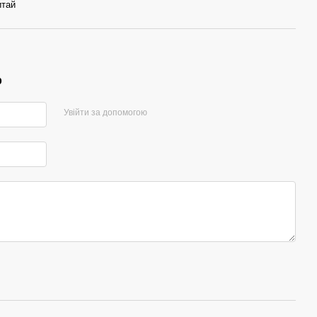
итай
р
Увійти за допомогою