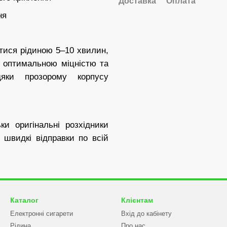
Доставка
Оплата
ня
тися рідиною 5–10 хвилин,
з оптимальною міцністю та
дяки прозорому корпусу
и оригінальні розхідники
о швидкі відправки по всій
Каталог
Клієнтам
Електронні сигарети
Вхід до кабінету
Рідина
Про нас