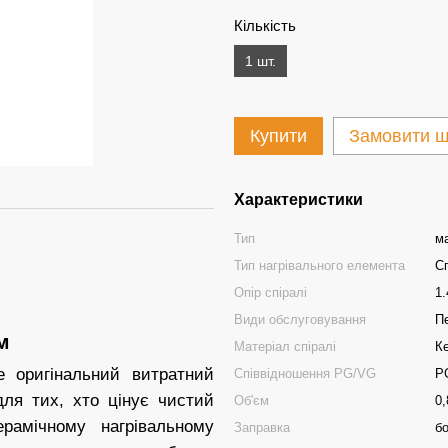
Кількість
1 шт.
Купити
Замовити ш
Характеристики
Тип
м
Тип нагрівального елемента
С
Опір спіралі
1
Види обслуговування
П
м
Матеріал спіралі
К
 оригінальний витратний
Співвідношення PG/VG
P
для тих, хто цінує чистий
Об'єм
0,
рамічному нагрівальному
Заправка
б