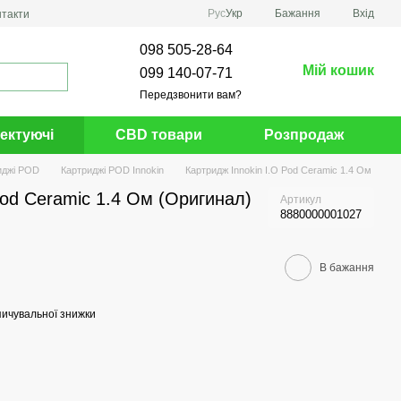
Рус
Укр
Бажання
Вхід
нтакти
098 505-28-64
Мій кошик
099 140-07-71
Передзвонити вам?
ектуючі
CBD товари
Розпродаж
иджі POD
Картриджі POD Innokin
Картридж Innokin I.O Pod Ceramic 1.4 Ом
Pod Ceramic 1.4 Ом (Оригинал)
Артикул
8880000001027
В бажання
ичувальної знижки