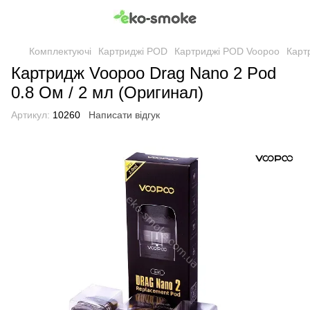
Комплектуючі
Картриджі POD
Картриджі POD Voopoo
Карт
Картридж Voopoo Drag Nano 2 Pod
0.8 Ом / 2 мл (Оригинал)
Артикул:
10260
Написати відгук