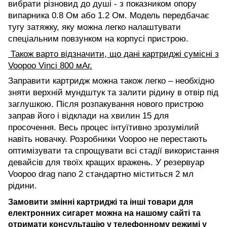
вибрати різновид до душі - з показником опору
випарника 0.8 Oм або 1.2 Oм. Модель передбачає
тугу затяжку, яку можна легко налаштувати
спеціальним повзунком на корпусі пристрою.
Також варто відзначити, що дані картриджі сумісні з
Voopoo Vinci 800 мАг.
Заправити картридж можна також легко – необхідно
зняти верхній мундштук та залити рідину в отвір під
заглушкою. Після розпакування нового пристрою
заправ його і відклади на хвилин 15 для
просочення. Весь процес інтуїтивно зрозумілий
навіть новачку. Розробники Voopoo не перестають
оптимізувати та спрощувати всі стадії використання
девайсів для твоїх кращих вражень. У резервуар
Voopoo drag nano 2 стандартно міститься 2 мл
рідини.
Замовити змінні картриджі та інші товари для
електронних сигарет можна на нашому сайті та
отримати консультацію у телефонному режимі у