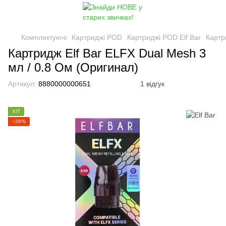
Комплектуючі
Картриджі POD
Картриджі POD Elf Bar
Картр
Картридж Elf Bar ELFX Dual Mesh 3
мл / 0.8 Ом (Оригинал)
Артикул:
8880000000651
1 відгук
ХІТ
−28%