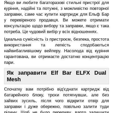
Якщо ви любите багаторазові стильні пристрої для
куріння, надійні та потужні, з можливістю повторної
заправки, саме час купити картридж для Ельф Бар
у перевіреного продавця. Ви можете отримати
консультацію щодо вибору та заправки, якщо є така
потреба. Це чудовий вибір у всіх відношеннях.
Ідеальна сумісність із пристроєм, безпека, простота
використання та легкість сподобаються
найвибагливішому вейперу. Насолода від куріння
гарантована, ви отримаєте достатню концентрацію
пари.
Як заправити Elf Bar ELFX Dual
Mesh
Спочатку вам потрібно від'єднати картридж від
батарейного блоку, трохи потягнувши, але без
зайвих зусиль, після чого відкрити отвір для
заправки і дуже обережно, повільно залити туди
рідину. Щоб не було переливу, варто залишити