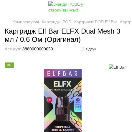
Комплектуючі
Картриджі POD
Картриджі POD Elf Bar
Картр
Картридж Elf Bar ELFX Dual Mesh 3
мл / 0.6 Ом (Оригинал)
Артикул:
8880000000650
1 відгук
ХІТ