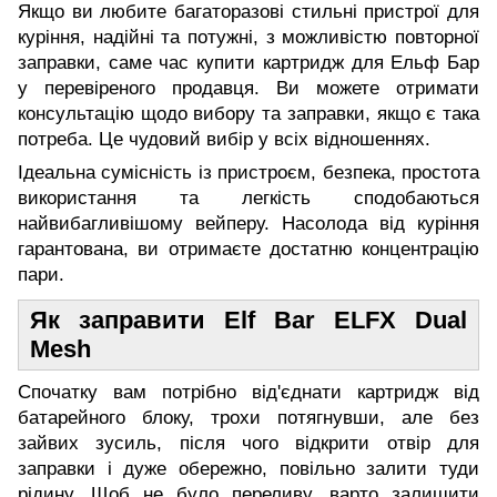
Якщо ви любите багаторазові стильні пристрої для
куріння, надійні та потужні, з можливістю повторної
заправки, саме час купити картридж для Ельф Бар
у перевіреного продавця. Ви можете отримати
консультацію щодо вибору та заправки, якщо є така
потреба. Це чудовий вибір у всіх відношеннях.
Ідеальна сумісність із пристроєм, безпека, простота
використання та легкість сподобаються
найвибагливішому вейперу. Насолода від куріння
гарантована, ви отримаєте достатню концентрацію
пари.
Як заправити Elf Bar ELFX Dual
Mesh
Спочатку вам потрібно від'єднати картридж від
батарейного блоку, трохи потягнувши, але без
зайвих зусиль, після чого відкрити отвір для
заправки і дуже обережно, повільно залити туди
рідину. Щоб не було переливу, варто залишити