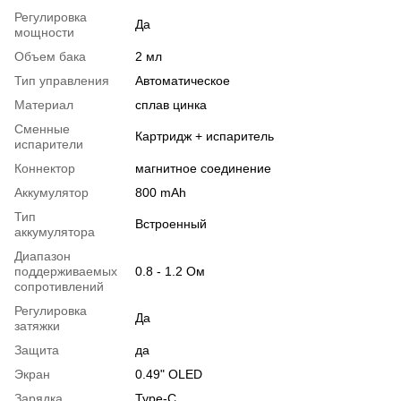
Регулировка
Да
мощности
Объем бака
2 мл
Тип управления
Автоматическое
Материал
сплав цинка
Сменные
Картридж + испаритель
испарители
Коннектор
магнитное соединение
Аккумулятор
800 mAh
Тип
Встроенный
аккумулятора
Диапазон
поддерживаемых
0.8 - 1.2 Ом
сопротивлений
Регулировка
Да
затяжки
Защита
да
Экран
0.49" OLED
Зарядка
Type-C