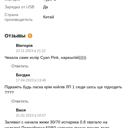
Зарядка от USB
Да
Страна
Китай
производитель
Отзывы
6
Вікторія
22.11.2023 в 21:22
Чекала саме колір Cyan Pink, нарештііііі)))))
Ответить
Богдан
17.04.2023 в 13:40
Підкажіть будь ласка крім койлів ЛП 1 сюди шось ще підходить
????
Ответить
Вася
01.02.2023 в 10:57
Заливал с начала жижи 30/70 испарика 0,8 хватало на
неделю! Попробовал 50/50 намного лучше пошло дело