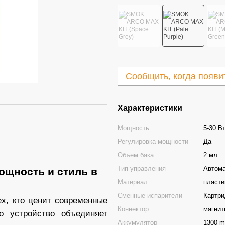
Сообщить, когда появи
Характеристики
Мощность
5-30 В
Регулировка мощности
Да
Объем бака
2 мл
Тип управления
Автома
щность и стиль в
Материал
пласти
Сменные испарители
Картр
х, кто ценит современные
Коннектор
магнит
о устройство объединяет
Аккумулятор
1300 