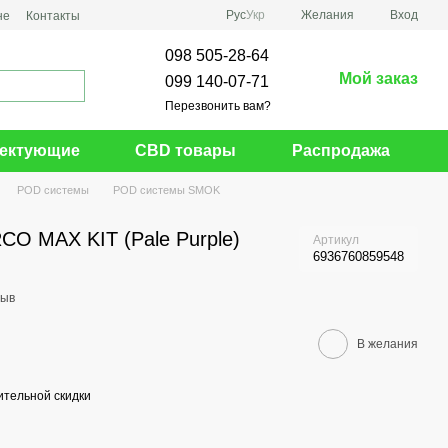
Рус
Укр
Желания
Вход
не
Контакты
098 505-28-64
Мой заказ
099 140-07-71
Перезвонить вам?
ектующие
CBD товары
Распродажа
POD системы
POD системы SMOK
O MAX KIT (Pale Purple)
Артикул
6936760859548
зыв
В желания
тельной скидки