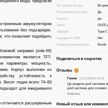
ноценного мода, предлагая
Тип аккумулятора
Встро
Регулировка затяжки
Да
Защита
да
встроенным аккумулятором
Экран
OLED 
льзование без подзарядки.
Зарядка
Type-C
, что позволяет подобрать
Зарядка от USB
Нет
Страна производитель
Китай
ковой заправки (side-fill)
элементом является TFT-
Поделиться в соцсетях
ые параметры: мощность,
тяжек.
Корпус выполнен из
Отзывы
1
ройству устойчивость к
Ганна
22.11.2025 в 18:19
. Весит подик всего 74–83
Ця модель pod системи в
pod система для солевої 
 подходит для ежедневного
Ответить
о отличается расширенным
Новый отзыв или коммен