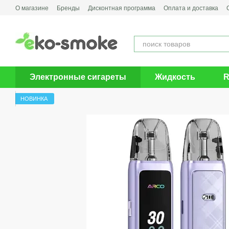
Перейти к основному контенту
О магазине
Бренды
Дисконтная программа
Оплата и доставка
Электронные сигареты
Жидкость
R
НОВИНКА