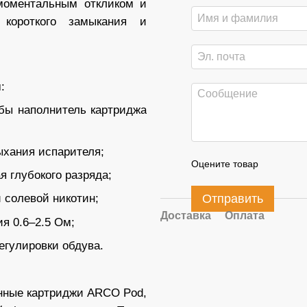
 моментальным откликом и
короткого замыкания и
:
обы наполнитель картриджа
сыхания испарителя;
Оцените товар
я глубокого разряда;
Отправить
 солевой никотин;
Доставка
Оплата
я 0.6–2.5 Ом;
егулировки обдува.
ные картриджи ARCO Pod,