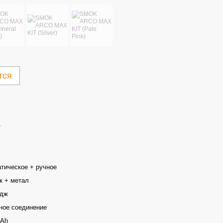
тся
т
тическое + ручное
к + метал
идж
ное соединение
mAh