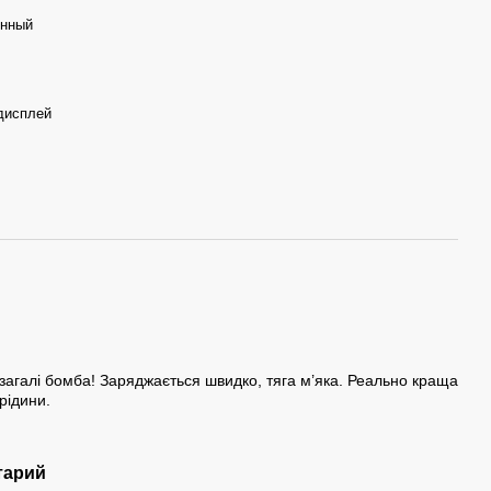
енный
дисплей
загалі бомба! Заряджається швидко, тяга м’яка. Реально краща
рідини.
тарий