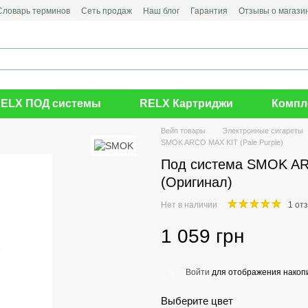
Словарь терминов
Сеть продаж
Наш блог
Гарантия
Отзывы о магази
ELX ПОД системы
RELX Картриджи
Компл
Вейп товары
Электронные сигареты
SMOK ARCO MAX KIT (Pale Purple)
Под система SMOK ARC
(Оригинал)
Нет в наличии
1 от
1 059 грн
Войти
для отображения накопи
%
Выберите цвет