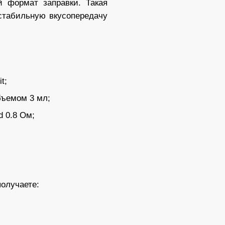
 формат заправки. Такая
стабильную вкусопередачу
t;
бъемом 3 мл;
 0.8 Ом;
олучаете: