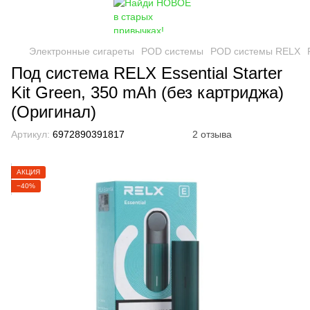
Электронные сигареты
POD системы
POD системы RELX
Под система RELX Essential Starter
Kit Green, 350 mAh (без картриджа)
(Оригинал)
Артикул:
6972890391817
2 отзыва
АКЦИЯ
−40%