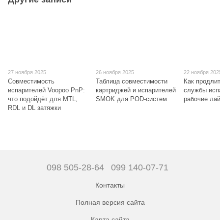
27 ноября 2025
26 ноября 2025
22 ноября 202
Совместимость
Таблица совместимости
Как продлит
испарителей Voopoo PnP:
картриджей и испарителей
службы исп
что подойдёт для MTL,
SMOK для POD-систем
рабочие ла
RDL и DL затяжки
098 505-28-64
099 140-07-71
Контакты
Полная версия сайта
Карта сайта