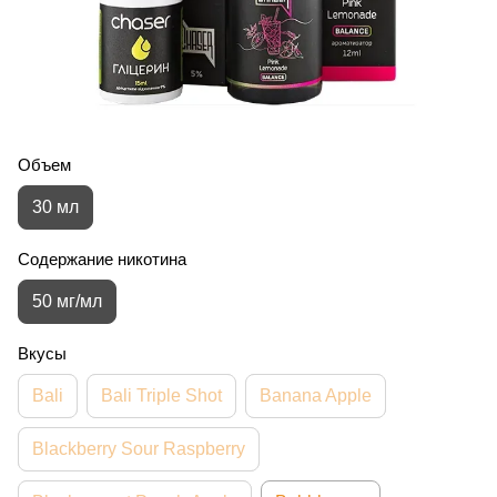
Объем
30 мл
Содержание никотина
50 мг/мл
Вкусы
Bali
Bali Triple Shot
Banana Apple
Blackberry Sour Raspberry