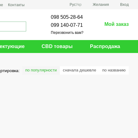
Рус
Укр
Желания
Вход
не
Контакты
098 505-28-64
Мой заказ
099 140-07-71
Перезвонить вам?
ектующие
CBD товары
Распродажа
по популярности
сначала дешевле
по названию
ртировка: