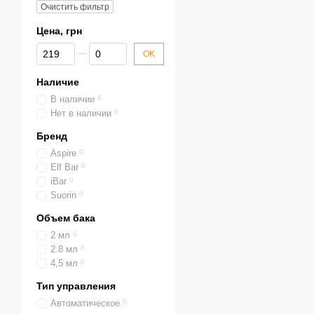
Очистить фильтр
Цена, грн
От Цена, грн
До Цена, грн
OK
Наличие
В наличии
0
Нет в наличии
0
Бренд
Aspire
0
Elf Bar
0
iBar
0
Suorin
0
Объем бака
2 мл
0
2.8 мл
0
4,5 мл
0
Тип управления
Автоматическое
0