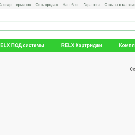
Словарь терминов
Сеть продаж
Наш блог
Гарантия
Отзывы о магази
ELX ПОД системы
RELX Картриджи
Компл
Со