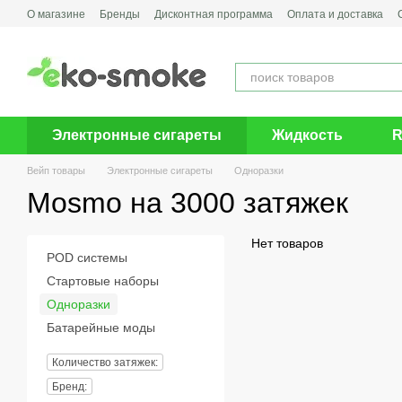
Перейти к основному контенту
О магазине
Бренды
Дисконтная программа
Оплата и доставка
Электронные сигареты
Жидкость
R
Вейп товары
Электронные сигареты
Одноразки
Mosmo на 3000 затяжек
Нет товаров
POD системы
Стартовые наборы
Одноразки
Батарейные моды
Количество затяжек:
Бренд: