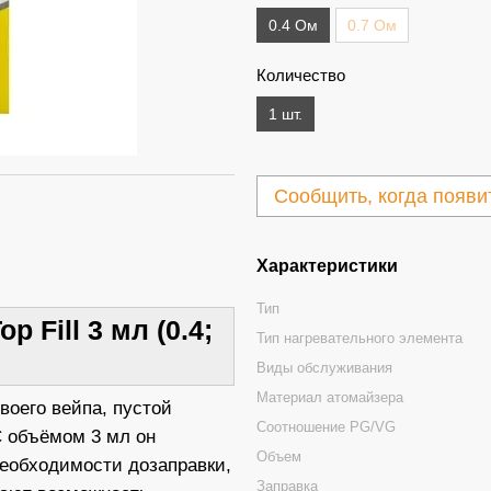
0.4 Ом
0.7 Ом
Количество
1 шт.
Сообщить, когда появи
Характеристики
Тип
 Fill 3 мл (0.4;
Тип нагревательного элемента
Виды обслуживания
Материал атомайзера
воего вейпа, пустой
Соотношение PG/VG
 С объёмом 3 мл он
Объем
необходимости дозаправки,
Заправка