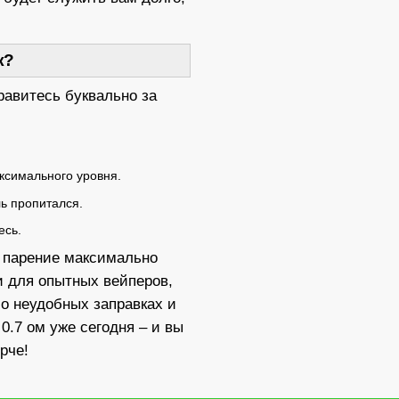
ж?
равитесь буквально за
ксимального уровня.
ль пропитался.
есь.
ет парение максимально
и для опытных вейперов,
е о неудобных заправках и
0.7 ом уже сегодня – и вы
рче!