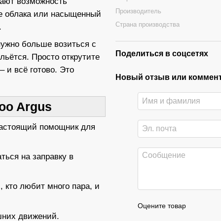
дают возможность
Производитель
ые облака или насыщенный
Страна производства
.
нужно больше возиться с
Поделиться в соцсетях
льётся. Просто открутите
 и всё готово. Это
Новый отзыв или коммен
oo Argus
 настоящий помощник для
ься на заправку в
кто любит много пара, и
Оцените товар
них движений.