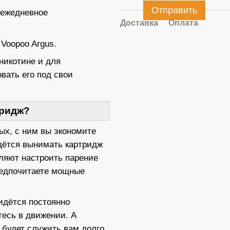
Отправить
ежедневное
Доставка
Оплата
oopoo Argus.
никотине и для
вать его под свои
тридж?
ых, с ним вы экономите
дётся вынимать картридж
оляют настроить парение
редпочитаете мощные
ридётся постоянно
тесь в движении. А
 будет служить вам долго,