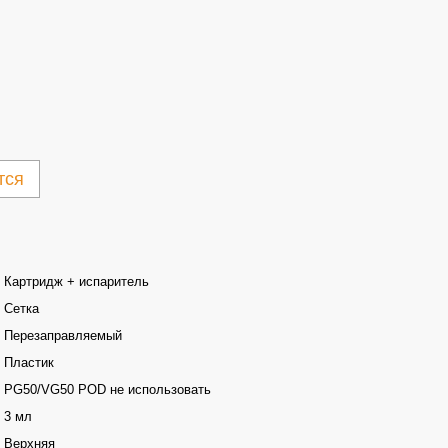
тся
Картридж + испаритель
Сетка
Перезаправляемый
Пластик
PG50/VG50 POD не использовать
3 мл
Верхняя