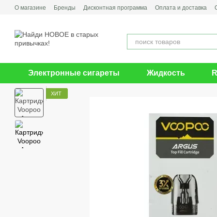
Перейти к основному контенту
О магазине
Бренды
Дисконтная программа
Оплата и доставка
Электронные сигареты
Жидкость
R
ХИТ