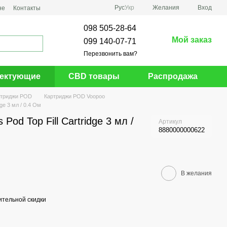
Рус
Укр
Желания
Вход
не
Контакты
098 505-28-64
Мой заказ
099 140-07-71
Перезвонить вам?
ектующие
CBD товары
Распродажа
ртриджи POD
Картриджи POD Voopoo
ge 3 мл / 0.4 Ом
Pod Top Fill Cartridge 3 мл /
Артикул
8880000000622
В желания
тельной скидки