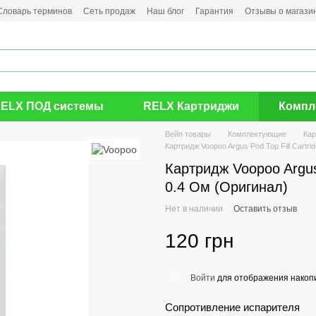
Словарь терминов
Сеть продаж
Наш блог
Гарантия
Отзывы о магази
ELX ПОД системы
RELX Картриджи
Компл
Вейп товары
Комплектующие
Ка
Картридж Voopoo Argus Pod Top Fill Cartrid
Картридж Voopoo Argus 
0.4 Ом (Оригинал)
Нет в наличии
Оставить отзыв
120 грн
Войти
для отображения накопи
%
Сопротивление испарителя