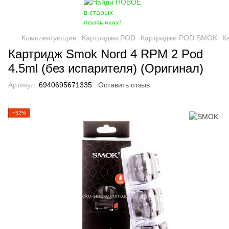
Комплектующие
Картриджи POD
Картриджи POD SMOK
К
Картридж Smok Nord 4 RPM 2 Pod
4.5ml (без испарителя) (Оригинал)
Артикул:
6940695671335
Оставить отзыв
−32%