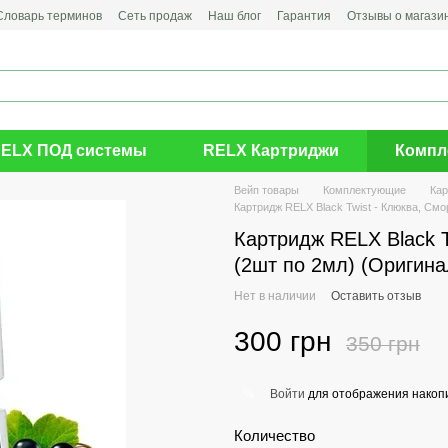
Словарь терминов
Сеть продаж
Наш блог
Гарантия
Отзывы о магази
ELX ПОД системы
RELX Картриджи
Компл
Вейп товары
Комплектующие
Ка
Картридж RELX Black Twist - Клюква, Cмор
Картридж RELX Black T
(2шт по 2мл) (Оригина
Нет в наличии
Оставить отзыв
300 грн
350 грн
Войти
для отображения накопи
%
Количество