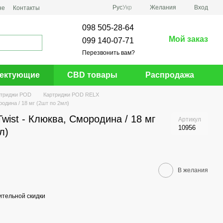
Рус
Укр
Желания
Вход
не
Контакты
098 505-28-64
Мой заказ
099 140-07-71
Перезвонить вам?
ектующие
CBD товары
Распродажа
ртриджи POD
Картриджи POD RELX
одина / 18 мг (2шт по 2мл)
wist - Клюква, Cмородина / 18 мг
Артикул
10956
л)
В желания
тельной скидки