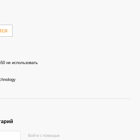
тся
50 не использовать
chnology
тарий
Войти с помощью