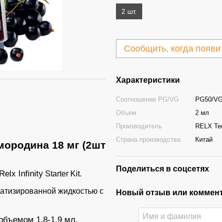
2 шт.
Сообщить, когда появи
Характеристики
Соотношение PG/VG
PG50/VG
Объем
2 мл
Производитель
RELX Te
Страна производства
Китай
Смородина 18 мг (2шт
Поделиться в соцсетях
Relx Infinity
Starter Kit.
атизированной жидкостью с
Новый отзыв или коммен
объемом 1.8-1.9 мл.