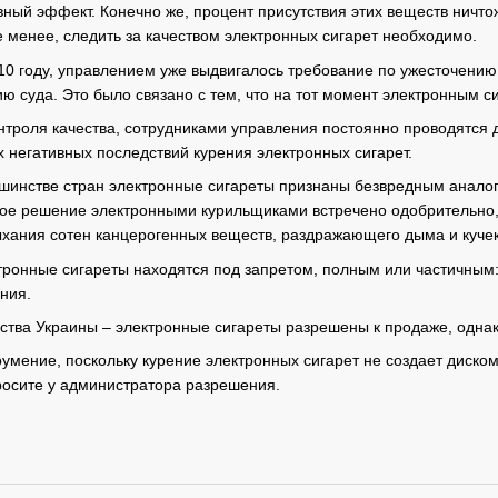
вный эффект. Конечно же, процент присутствия этих веществ ничто
е менее, следить за качеством электронных сигарет необходимо.
10 году, управлением уже выдвигалось требование по ужесточению
ю суда. Это было связано с тем, что на тот момент электронным с
нтроля качества, сотрудниками управления постоянно проводятся
 негативных последствий курения электронных сигарет.
льшинстве стран электронные сигареты признаны безвредным анало
ое решение электронными курильщиками встречено одобрительно, 
ыхания сотен канцерогенных веществ, раздражающего дыма и кучек
тронные сигареты находятся под запретом, полным или частичным: 
ния.
ьства Украины – электронные сигареты разрешены к продаже, одна
оумение, поскольку курение электронных сигарет не создает дис
просите у администратора разрешения.