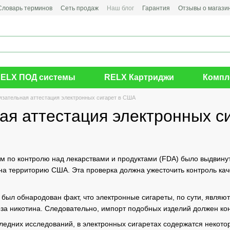
Словарь терминов
Сеть продаж
Наш блог
Гарантия
Отзывы о магази
ELX ПОД системы
RELX Картриджи
Компл
язательная аттестация электронных сигарет в США
ая аттестация электронных с
 по контролю над лекарствами и продуктами (FDA) было выдвинут
я на территорию США. Эта проверка должна ужесточить контроль к
был обнародован факт, что электронные сигареты, по сути, являю
за никотина. Следовательно, импорт подобных изделий должен ко
следних исследований, в электронных сигаретах содержатся некото