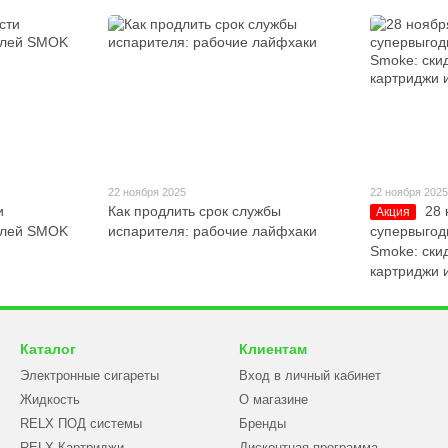
22 ноября 2025
22 ноября 202
и
Как продлить срок службы
28 
Акция
елей SMOK
испарителя: рабочие лайфхаки
супервыгод
Smoke: скид
картриджи 
Каталог
Клиентам
Электронные сигареты
Вход в личный кабинет
Жидкость
О магазине
RELX ПОД системы
Бренды
RELX Картриджи
Дисконтная программа