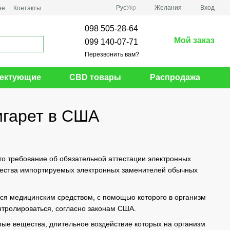
Рус
Укр
Желания
Вход
не
Контакты
098 505-28-64
Мой заказ
099 140-07-71
Перезвонить вам?
ектующие
CBD товары
Распродажа
игарет в США
о требование об обязательной аттестации электронных
ачества импортируемых электронных заменителей обычных
тся медицинским средством, с помощью которого в организм
нтролироваться, согласно законам США.
рые вещества, длительное воздействие которых на организм