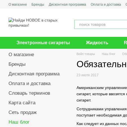
Перейти к основному контенту
О магазине
Бренды
Дисконтная программа
Оплата и доставка
Электронные сигареты
Жидкость
R
О магазине
Вейп товары
Наш блог
Об
Обязательн
Бренды
Дисконтная программа
23 июля 2017
Оплата и доставка
Американским управлением
Словарь терминов
сигарет, которые ввозятс
сигарет.
Карта сайта
Сотрудниками управления 
Сеть продаж
поступает необходимая до
Наш блог
Как следует из данных по